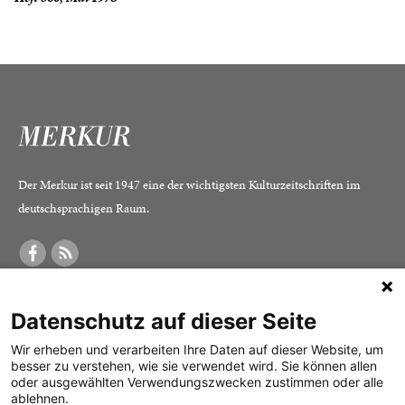
Der Merkur ist seit 1947 eine der wichtigsten Kulturzeitschriften im
deutschsprachigen Raum.
DER MERKUR
ABONNEMENT
SERVICE
Datenschutz auf dieser Seite
Was ist der Merkur?
Alle Abos im Überblick
Impressum
Herausgeber /
Print-Abo
Datenschutz
Wir erheben und verarbeiten Ihre Daten auf dieser Website, um
besser zu verstehen, wie sie verwendet wird. Sie können allen
Redaktion
Digital-Abo
Mediadaten
oder ausgewählten Verwendungszwecken zustimmen oder alle
ablehnen.
Verlag