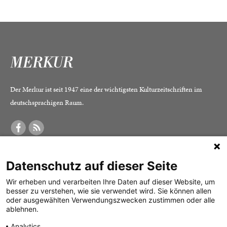
Der Merkur ist seit 1947 eine der wichtigsten Kulturzeitschriften im
deutschsprachigen Raum.
DER MERKUR
ABONNEMENT
SERVICE
Datenschutz auf dieser Seite
Was ist der Merkur?
Alle Abos im Überblick
Impressum
Herausgeber /
Print-Abo
Datenschutz
Wir erheben und verarbeiten Ihre Daten auf dieser Website, um
besser zu verstehen, wie sie verwendet wird. Sie können allen
Redaktion
Digital-Abo
Mediadaten
oder ausgewählten Verwendungszwecken zustimmen oder alle
ablehnen.
Verlag
Probe-Abo
Kontakt
Analytics