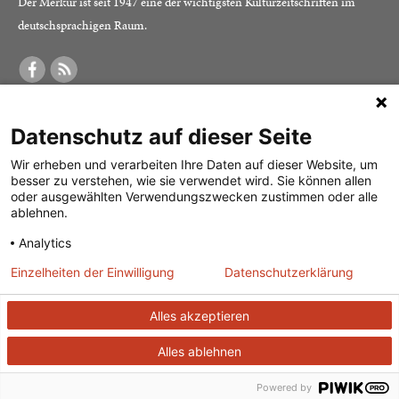
Der Merkur ist seit 1947 eine der wichtigsten Kulturzeitschriften im
deutschsprachigen Raum.
DER MERKUR
ABONNEMENT
SERVICE
Datenschutz auf dieser Seite
Was ist der Merkur?
Alle Abos im Überblick
Impressum
Herausgeber /
Print-Abo
Datenschutz
Wir erheben und verarbeiten Ihre Daten auf dieser Website, um
besser zu verstehen, wie sie verwendet wird. Sie können allen
Redaktion
Digital-Abo
Mediadaten
oder ausgewählten Verwendungszwecken zustimmen oder alle
ablehnen.
Verlag
Probe-Abo
Kontakt
Analytics
Studierenden-Abo
Einzelheiten der Einwilligung
Datenschutzerklärung
Abo kündigen
Vertrag widerrufen
Alles akzeptieren
Alles ablehnen
© 2026
J. G. Cotta’sche Buchhandlung Nachfolger GmbH
| Technische
Umsetzung:
ganztags GmbH
Powered by