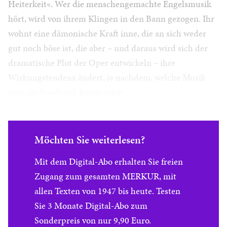
Heiterkeit«. Wer die menschengemachte Engelsmusik
hört, wird von ihrem Klingen in den Bann gezogen. Ihr
wohnt eine dämonische Kraft inne, die an sich weder
gut noch böse ist, die aber – und daraus wird sich der
dramatische Plot der Oper entwickeln – ihre
Wirkungstendenz ändert, je nachdem, welche Musik
man ins Spielwerk hineinspielt.
Möchten Sie weiterlesen?
Mit dem Digital-Abo erhalten Sie freien
Zugang zum gesamten MERKUR, mit
allen Texten von 1947 bis heute. Testen
Sie 3 Monate Digital-Abo zum
Sonderpreis von nur 9,90 Euro.