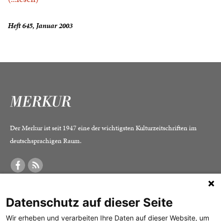
Heft 645, Januar 2003
Der Merkur ist seit 1947 eine der wichtigsten Kulturzeitschriften im
deutschsprachigen Raum.
DER MERKUR
ABONNEMENT
SERVICE
Datenschutz auf dieser Seite
Was ist der Merkur?
Alle Abos im Überblick
Impressum
Herausgeber /
Print-Abo
Datenschutz
Wir erheben und verarbeiten Ihre Daten auf dieser Website, um