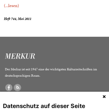
(...lesen)
Heft 744, Mai 2011
Der Merkur ist seit 1947 eine der wichtigsten Kulturzeitschriften im
deutschsprachigen Raum.
DER MERKUR
ABONNEMENT
SERVICE
Datenschutz auf dieser Seite
Was ist der Merkur?
Alle Abos im Überblick
Impressum