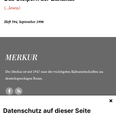
(...lesen)
Heft 594, September 1998
Der Merkur ist seit 1947 eine der wichtigsten Kulturzeitschriften im
deutschsprachigen Raum.
DER MERKUR
ABONNEMENT
SERVICE
Datenschutz auf dieser Seite
Was ist der Merkur?
Alle Abos im Überblick
Impressum