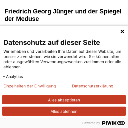
Friedrich Georg Jünger und der Spiegel
der Meduse
(...lesen)
Datenschutz auf dieser Seite
Heft 85, März 1955
Wir erheben und verarbeiten Ihre Daten auf dieser Website, um
besser zu verstehen, wie sie verwendet wird. Sie können allen
oder ausgewählten Verwendungszwecken zustimmen oder alle
ablehnen.
Frucht und Samen
Analytics
Einzelheiten der Einwilligung
Datenschutzerklärung
(...lesen)
Alles akzeptieren
Heft 49, März 1952
Alles ablehnen
Föhn
Powered by