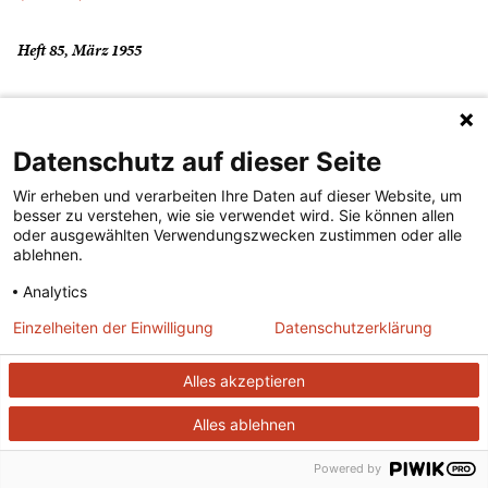
Heft 85, März 1955
Frucht und Samen
Datenschutz auf dieser Seite
(...lesen)
Wir erheben und verarbeiten Ihre Daten auf dieser Website, um
besser zu verstehen, wie sie verwendet wird. Sie können allen
oder ausgewählten Verwendungszwecken zustimmen oder alle
Heft 49, März 1952
ablehnen.
Analytics
Föhn
Einzelheiten der Einwilligung
Datenschutzerklärung
Alles akzeptieren
(...lesen)
Alles ablehnen
Heft 114, August 1957
Powered by