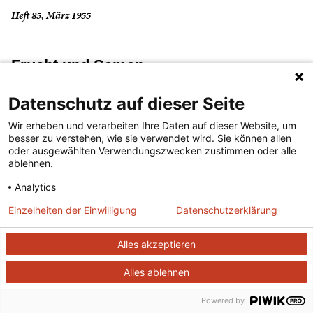
Heft 85, März 1955
Frucht und Samen
Datenschutz auf dieser Seite
(...lesen)
Wir erheben und verarbeiten Ihre Daten auf dieser Website, um
besser zu verstehen, wie sie verwendet wird. Sie können allen
Heft 49, März 1952
oder ausgewählten Verwendungszwecken zustimmen oder alle
ablehnen.
Analytics
Föhn
Einzelheiten der Einwilligung
Datenschutzerklärung
(...lesen)
Alles akzeptieren
Heft 114, August 1957
Alles ablehnen
Powered by