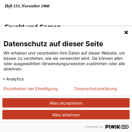
Heft 153, November 1960
Frucht und Samen
Datenschutz auf dieser Seite
(...lesen)
Wir erheben und verarbeiten Ihre Daten auf dieser Website, um
besser zu verstehen, wie sie verwendet wird. Sie können allen
Heft 49, März 1952
oder ausgewählten Verwendungszwecken zustimmen oder alle
ablehnen.
Analytics
Föhn
Einzelheiten der Einwilligung
Datenschutzerklärung
(...lesen)
Alles akzeptieren
Heft 114, August 1957
Alles ablehnen
Powered by