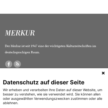
Der Merkur ist seit 1947 eine der wichtigsten Kulturzeitschriften im
deutschsprachigen Raum.
DER MERKUR
ABONNEMENT
SERVICE
Datenschutz auf dieser Seite
Was ist der Merkur?
Alle Abos im Überblick
Impressum
Herausgeber /
Print-Abo
Datenschutz
Wir erheben und verarbeiten Ihre Daten auf dieser Website, um
besser zu verstehen, wie sie verwendet wird. Sie können allen
Redaktion
Digital-Abo
Mediadaten
oder ausgewählten Verwendungszwecken zustimmen oder alle
ablehnen.
Verlag
Probe-Abo
Kontakt