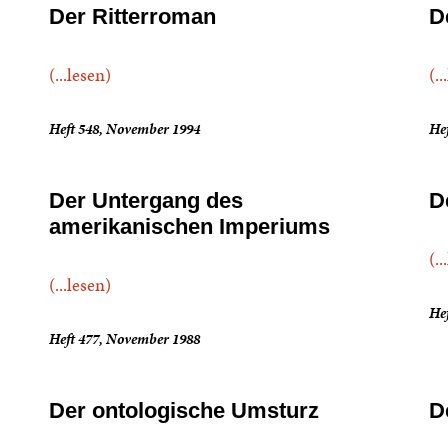
Der Ritterroman
D
(...lesen)
(..
Heft 548, November 1994
Hef
Der Untergang des
D
amerikanischen Imperiums
(..
(...lesen)
He
Heft 477, November 1988
Der ontologische Umsturz
D