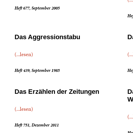
Heft 677, September 2005
He
Das Aggressionstabu
D
(...lesen)
(..
Heft 439, September 1985
He
Das Erzählen der Zeitungen
D
W
(...lesen)
(..
Heft 751, Dezember 2011
Hef