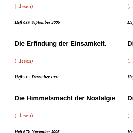
(...lesen)
(..
Heft 689, September 2006
Hef
Die Erfindung der Einsamkeit.
D
(...lesen)
(..
Heft 513, Dezember 1991
Hef
Die Himmelsmacht der Nostalgie
D
(...lesen)
(..
Heft 679, November 2005
Hef