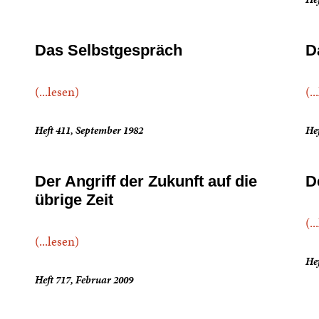
Das Selbstgespräch
D
(...lesen)
(..
Heft 411, September 1982
Hef
Der Angriff der Zukunft auf die
D
übrige Zeit
(..
(...lesen)
Hef
Heft 717, Februar 2009