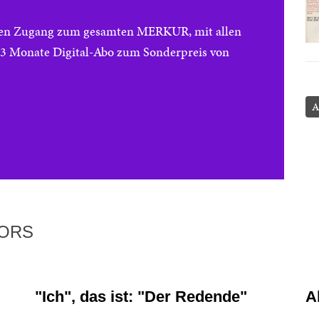
reien Zugang zum gesamten MERKUR, mit allen
e 3 Monate Digital-Abo zum Sonderpreis von
A
TORS
"Ich", das ist: "Der Redende"
A