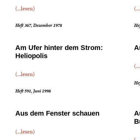
(...lesen)
(..
Heft 367, Dezember 1978
He
Am Ufer hinter dem Strom:
A
Heliopolis
(..
(...lesen)
Hef
Heft 591, Juni 1998
Aus dem Fenster schauen
A
B
(...lesen)
(..