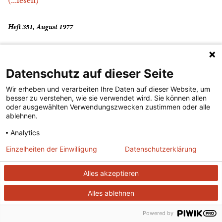
Heft 351, August 1977
Rechts und links
Datenschutz auf dieser Seite
Wir erheben und verarbeiten Ihre Daten auf dieser Website, um
(...lesen)
besser zu verstehen, wie sie verwendet wird. Sie können allen
oder ausgewählten Verwendungszwecken zustimmen oder alle
ablehnen.
Heft 530, Mai 1993
Analytics
Einzelheiten der Einwilligung
Datenschutzerklärung
Reise durch das Ungeschick
Alles akzeptieren
(...lesen)
Alles ablehnen
Heft 451, September 1986
Powered by