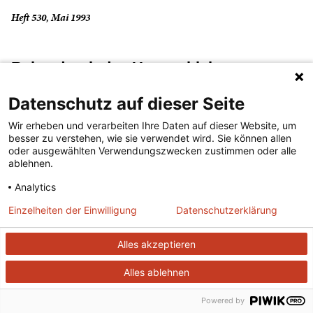
Heft 530, Mai 1993
Reise durch das Ungeschick
Datenschutz auf dieser Seite
(...lesen)
Wir erheben und verarbeiten Ihre Daten auf dieser Website, um
besser zu verstehen, wie sie verwendet wird. Sie können allen
Heft 451, September 1986
oder ausgewählten Verwendungszwecken zustimmen oder alle
ablehnen.
Analytics
Robin Hood und seine Gesellen
Einzelheiten der Einwilligung
Datenschutzerklärung
(...lesen)
Alles akzeptieren
Alles ablehnen
Heft 706, März 2008
Powered by