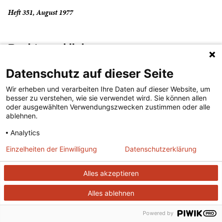
Heft 351, August 1977
Rechts und links
Datenschutz auf dieser Seite
(...lesen)
Wir erheben und verarbeiten Ihre Daten auf dieser Website, um
besser zu verstehen, wie sie verwendet wird. Sie können allen
Heft 530, Mai 1993
oder ausgewählten Verwendungszwecken zustimmen oder alle
ablehnen.
Analytics
Robin Hood und seine Gesellen
Einzelheiten der Einwilligung
Datenschutzerklärung
(...lesen)
Alles akzeptieren
Alles ablehnen
Heft 706, März 2008
Powered by