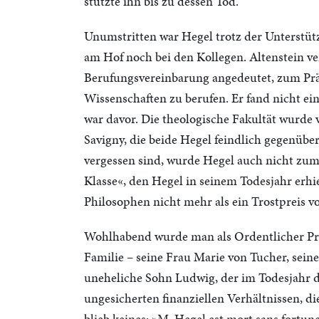
stützte ihn bis zu dessen Tod.
Unumstritten war Hegel trotz der Unterstüt
am Hof noch bei den Kollegen. Altenstein ve
Berufungsvereinbarung angedeutet, zum Pr
Wissenschaften zu berufen. Er fand nicht ei
war davor. Die theologische Fakultät wurde 
Savigny, die beide Hegel feindlich gegenübe
vergessen sind, wurde Hegel auch nicht zum
Klasse«, den Hegel in seinem Todesjahr erhiel
Philosophen nicht mehr als ein Trostpreis 
Wohlhabend wurde man als Ordentlicher Prof
Familie – seine Frau Marie von Tucher, sei
uneheliche Sohn Ludwig, der im Todesjahr des 
ungesicherten finanziellen Verhältnissen, d
blieb keines: »M. Hegel est mort sans fortune 