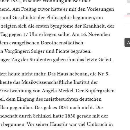
mber 1831, in seiner Wohnung am Berliner
end. Am Freitag zuvor hatte er mit den Vorlesungen
e und Geschichte der Philosophie begonnen, am
zeigten sich die ersten Symptome der Krankheit, der
Tag gegen 17 Uhr erliegen sollte. Am 16. November
dem evangelischen Dorotheenstädtisch-
A
en Vorgängern Solger und Fichte begraben.
nger Zug der Studenten gaben ihm das letzte Geleit.
rt heute nicht mehr. Das Haus nebenan, die Nr. 5,
 heute das Musikwissenschaftliche Institut der
ie Privatwohnung von Angela Merkel. Der Kupfergraben
sel, dem Eingang des meistbesuchten deutschen
r gegenüber. Das gab es 1831 noch nicht. Die
dschaft durch Schinkel hatte 1830 gerade mit der
 begonnen. Vor seiner Haustür war viel Umbruch in