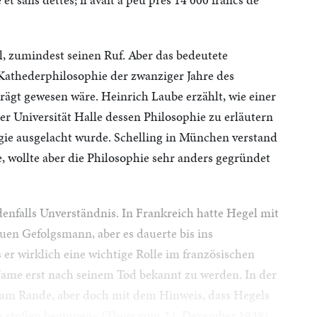
el, zumindest seinen Ruf. Aber das bedeutete
Kathederphilosophie der zwanziger Jahre des
ägt gewesen wäre. Heinrich Laube erzählt, wie einer
r Universität Halle dessen Philosophie zu erläutern
gie ausgelacht wurde. Schelling in München verstand
, wollte aber die Philosophie sehr anders gegründet
enfalls Unverständnis. In Frankreich hatte Hegel mit
uen Gefolgsmann, aber es dauerte bis ins
s er wirklich eine wichtige Rolle im französischen
ame erst nach seinem Tod bekannt zu werden. In der
 am Rande, aber doch mit dem Hinweis, dass Hegels
 stoßen beginnen« (
Times
vom 24. Dezember 1938).