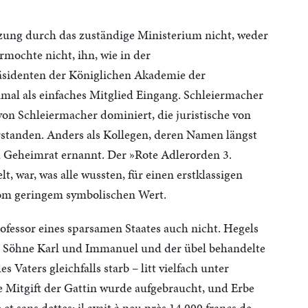
zung durch das zuständige Ministerium nicht, weder
rmochte nicht, ihn, wie in der
äsidenten der Königlichen Akademie der
nmal als einfaches Mitglied Eingang. Schleiermacher
von Schleiermacher dominiert, die juristische von
rstanden. Anders als Kollegen, deren Namen längst
 Geheimrat ernannt. Der »Rote Adlerorden 3.
t, war, was alle wussten, für einen erstklassigen
vom geringem symbolischen Wert.
essor eines sparsamen Staates auch nicht. Hegels
ne Söhne Karl und Immanuel und der übel behandelte
Vaters gleichfalls starb – litt vielfach unter
ie Mitgift der Gattin wurde aufgebraucht, und Erbe
et sans dettes; il avait à peu près 14 000 francs de