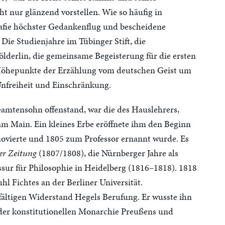
ht nur glänzend vorstellen. Wie so häufig in
rafie höchster Gedankenflug und bescheidene
ie Studienjahre im Tübinger Stift, die
derlin, die gemeinsame Begeisterung für die ersten
 Höhepunkte der Erzählung vom deutschen Geist um
 Unfreiheit und Einschränkung.
amtensohn offenstand, war die des Hauslehrers,
am Main. Ein kleines Erbe eröffnete ihm den Beginn
movierte und 1805 zum Professor ernannt wurde. Es
r Zeitung
(1807/1808), die Nürnberger Jahre als
sur für Philosophie in Heidelberg (1816–1818). 1818
l Fichtes an der Berliner Universität.
lfältigen Widerstand Hegels Berufung. Er wusste ihn
der konstitutionellen Monarchie Preußens und