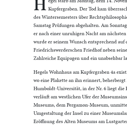
H
egel starb am Montag, dem 14. Nove
Kupfergraben. Der Tod kam überrasch
des Wintersemesters über Rechtsphilosophi
Samstag Prüfungen abgehalten. Am Sonntag 
er nach einer unruhigen Nacht am nächsten 
wurde er seinem Wunsch entsprechend auf 
Friedrichswerderschen Friedhof neben sein
Zahlreiche Equipagen und ein unabsehbar la
Hegels Wohnhaus am Kupfergraben 4a existie
wo eine Plakette an ihn erinnert, beherbergt
Humboldt-Universität, in der Nr. 6 liegt d
verläuft am westlichen Ufer der Museumsin
Museums, dem Pergamon-Museum, unmittelba
Umgestaltung der Insel zu einer Museumslan
Eröffnung des Alten Museums am Lustgarten