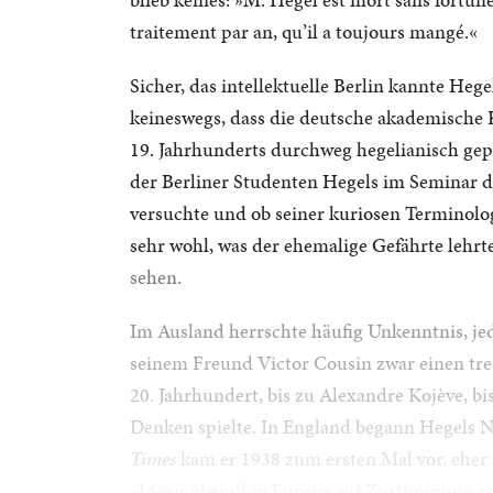
traitement par an, qu’il a toujours mangé.«
Sicher, das intellektuelle Berlin kannte Heg
keineswegs, dass die deutsche akademische 
19. Jahrhunderts durchweg hegelianisch gepr
der Berliner Studenten Hegels im Seminar de
versuchte und ob seiner kuriosen Terminolo
sehr wohl, was der ehemalige Gefährte lehrte
sehen.
Im Ausland herrschte häufig Unkenntnis, jed
seinem Freund Victor Cousin zwar einen tre
20. Jahrhundert, bis zu Alexandre Kojève, bi
Denken spielte. In England begann Hegels N
Times
kam er 1938 zum ersten Mal vor, eher
»Ideen überall in Europa auf Zustimmung zu