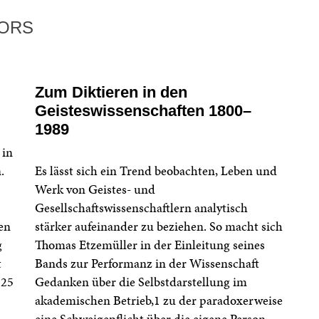
TORS
Zum Diktieren in den
Geisteswissenschaften 1800–
1989
 in
.
Es lässt sich ein Trend beobachten, Leben und
Werk von Geistes- und
Gesellschaftswissenschaftlern analytisch
en
stärker aufeinander zu beziehen. So macht sich
g
Thomas Etzemüller in der Einleitung seines
t
Bands zur Performanz in der Wissenschaft
025
Gedanken über die Selbstdarstellung im
akademischen Betrieb,1 zu der paradoxerweise
,
eine Schweigepflicht über die eigene Person