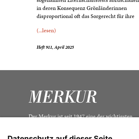
in deren Konsequenz Grönländerinnen
disproportional oft das Sorgerecht für ihre
(...lesen)
Heft 911, April 2025
Der Merkur ist seit 1947 eine der wichtigsten
Kulturzeitschriften im deutschsprachigen Raum
Datenschutz auf dieser Seite