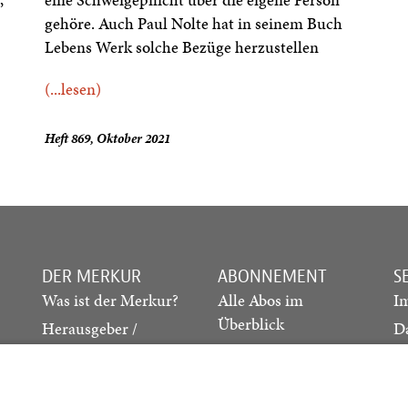
gehöre. Auch Paul Nolte hat in seinem Buch
Lebens Werk solche Bezüge herzustellen
(...lesen)
Heft 869, Oktober 2021
DER MERKUR
ABONNEMENT
S
Was ist der Merkur?
Alle Abos im
I
Überblick
Herausgeber /
D
Redaktion
Print-Abo
M
.
Verlag
Digital-Abo
K