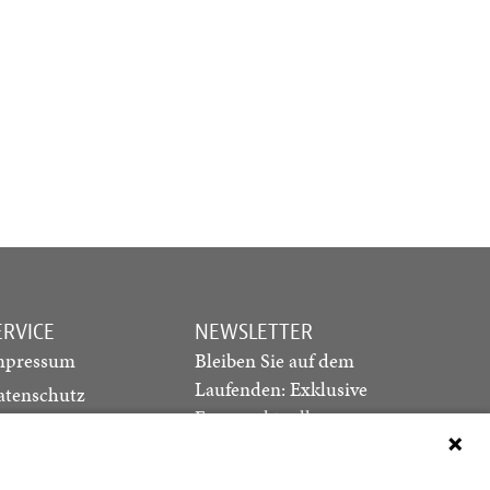
ERVICE
NEWSLETTER
mpressum
Bleiben Sie auf dem
Laufenden: Exklusive
atenschutz
Essays, aktuelle
ediadaten
Debatten und Hinweise
ontakt
auf neue Ausgaben