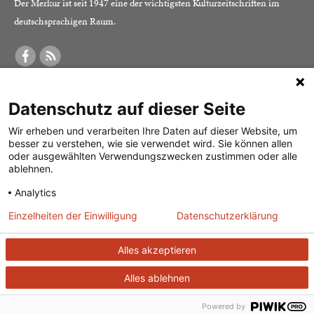
Der Merkur ist seit 1947 eine der wichtigsten Kulturzeitschriften im
deutschsprachigen Raum.
DER MERKUR
ABONNEMENT
SERVICE
Datenschutz auf dieser Seite
Was ist der Merkur?
Alle Abos im Überblick
Impressum
Herausgeber /
Print-Abo
Datenschutz
Wir erheben und verarbeiten Ihre Daten auf dieser Website, um
besser zu verstehen, wie sie verwendet wird. Sie können allen
Redaktion
Digital-Abo
Mediadaten
oder ausgewählten Verwendungszwecken zustimmen oder alle
ablehnen.
Verlag
Probe-Abo
Kontakt
Analytics
Studierenden-Abo
Einzelheiten der Einwilligung
Datenschutzerklärung
Abo kündigen
Vertrag widerrufen
Alles akzeptieren
Alles ablehnen
© 2026
J. G. Cotta’sche Buchhandlung Nachfolger GmbH
| Technische
Umsetzung:
ganztags GmbH
Powered by