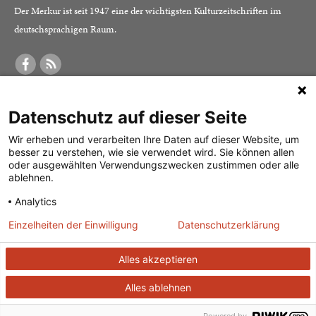
Der Merkur ist seit 1947 eine der wichtigsten Kulturzeitschriften im
deutschsprachigen Raum.
DER MERKUR
ABONNEMENT
SERVICE
Datenschutz auf dieser Seite
Was ist der Merkur?
Alle Abos im Überblick
Impressum
Herausgeber /
Print-Abo
Datenschutz
Wir erheben und verarbeiten Ihre Daten auf dieser Website, um
besser zu verstehen, wie sie verwendet wird. Sie können allen
Redaktion
Digital-Abo
Mediadaten
oder ausgewählten Verwendungszwecken zustimmen oder alle
ablehnen.
Verlag
Probe-Abo
Kontakt
Analytics
Studierenden-Abo
Einzelheiten der Einwilligung
Datenschutzerklärung
Abo kündigen
Vertrag widerrufen
Alles akzeptieren
Alles ablehnen
© 2026
J. G. Cotta’sche Buchhandlung Nachfolger GmbH
| Technische