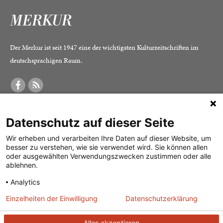
Der Merkur ist seit 1947 eine der wichtigsten Kulturzeitschriften im
deutschsprachigen Raum.
DER MERKUR
ABONNEMENT
SERVICE
Datenschutz auf dieser Seite
Was ist der Merkur?
Alle Abos im Überblick
Impressum
Herausgeber /
Print-Abo
Datenschutz
Wir erheben und verarbeiten Ihre Daten auf dieser Website, um
besser zu verstehen, wie sie verwendet wird. Sie können allen
Redaktion
Digital-Abo
Mediadaten
oder ausgewählten Verwendungszwecken zustimmen oder alle
ablehnen.
Verlag
Probe-Abo
Kontakt
Analytics
Studierenden-Abo
Einzelheiten der Einwilligung
Datenschutzerklärung
Abo kündigen
Vertrag widerrufen
Alles akzeptieren