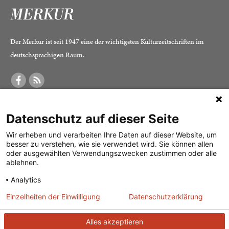
Der Merkur ist seit 1947 eine der wichtigsten Kulturzeitschriften im
deutschsprachigen Raum.
DER MERKUR
ABONNEMENT
SERVICE
Datenschutz auf dieser Seite
Was ist der Merkur?
Alle Abos im Überblick
Impressum
Herausgeber /
Print-Abo
Datenschutz
Wir erheben und verarbeiten Ihre Daten auf dieser Website, um
besser zu verstehen, wie sie verwendet wird. Sie können allen
Redaktion
Digital-Abo
Mediadaten
oder ausgewählten Verwendungszwecken zustimmen oder alle
ablehnen.
Verlag
Probe-Abo
Kontakt
Analytics
Studierenden-Abo
Einzelheiten der Einwilligung
Datenschutzerklärung
Abo kündigen
Vertrag widerrufen
Alles akzeptieren