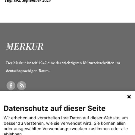
Heft 892, September 2023
Der Merkur ist seit 1947 eine der wichtigsten Kulturzeitschriften im
deutschsprachigen Raum.
DER MERKUR
ABONNEMENT
SERVICE
Datenschutz auf dieser Seite
Was ist der Merkur?
Alle Abos im Überblick
Impressum
Herausgeber /
Print-Abo
Datenschutz
Wir erheben und verarbeiten Ihre Daten auf dieser Website, um
besser zu verstehen, wie sie verwendet wird. Sie können allen
Redaktion
Digital-Abo
Mediadaten
oder ausgewählten Verwendungszwecken zustimmen oder alle
ablehnen.
Verlag