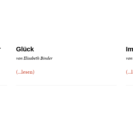
r
Glück
Im
von Elisabeth Binder
von
(...lesen)
(..