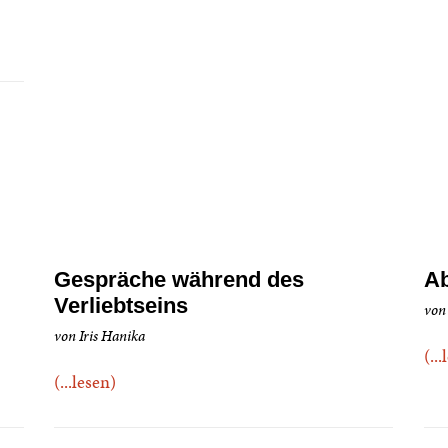
Gespräche während des
Ab
Verliebtseins
von
von Iris Hanika
(..
(...lesen)