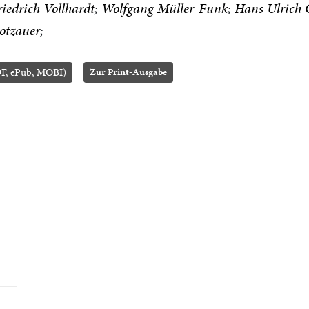
riedrich Vollhardt
Wolfgang Müller-Funk
Hans Ulrich
otzauer
F, ePub, MOBI)
Zur Print-Ausgabe