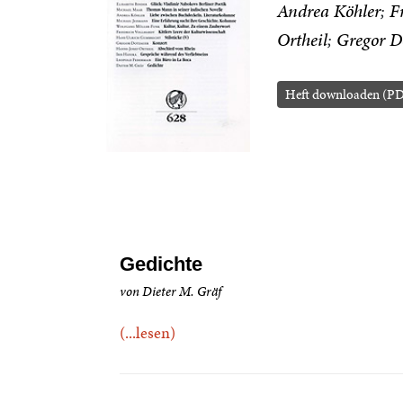
Andrea Köhler
F
Ortheil
Gregor D
Heft downloaden (PD
Gedichte
von Dieter M. Gräf
(...lesen)