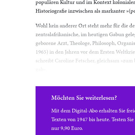
populären Kultur und im Kontext kolonialer 
Historiografie inzwischen als markanter »(p
Wohl kein anderer Ort steht mehr für die d
zentralafrikanische, im heutigen Gabun gele
geborene Arzt, Theologe, Philosoph, Organis
1965) in den Jahren vor dem Ersten Weltkrie
schreibt Caroline Fetscher, gleichsam »zum
gab«.
Möchten Sie weiterlesen?
Mit dem Digital-Abo erhalten Sie f
Texten von 1947 bis heute. Testen Si
nur 9,90 Euro.