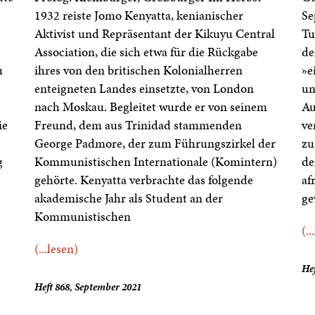
1932 reiste Jomo Kenyatta, kenianischer
Se
Aktivist und Repräsentant der Kikuyu Central
Tu
Association, die sich etwa für die Rückgabe
de
u
ihres von den britischen Kolonialherren
»e
enteigneten Landes einsetzte, von London
un
nach Moskau. Begleitet wurde er von seinem
Au
ie
Freund, dem aus Trinidad stammenden
ve
George Padmore, der zum Führungszirkel der
zu
g
Kommunistischen Internationale (Komintern)
de
gehörte. Kenyatta verbrachte das folgende
af
akademische Jahr als Student an der
ge
Kommunistischen
(..
(...lesen)
Hef
Heft 868, September 2021