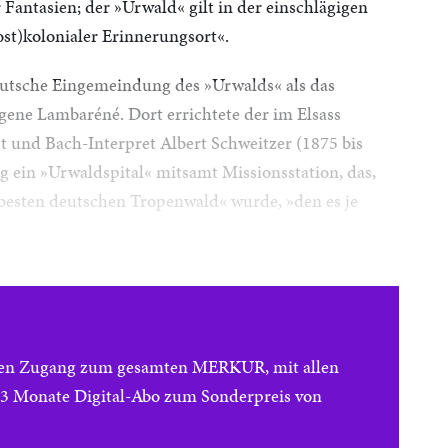
Fantasien; der »Urwald« gilt in der einschlägigen
ost)kolonialer Erinnerungsort«.
eutsche Eingemeindung des »Urwalds« als das
gene Lambaréné. Dort errichtete der im Elsass
t und Bach-Interpret Albert Schweitzer (1875 bis
g ein »Urwaldspital« mitsamt Missionsstation, das,
 besten deutschen Tropenwald« wurde, »den es je
reien Zugang zum gesamten MERKUR, mit allen
e 3 Monate Digital-Abo zum Sonderpreis von