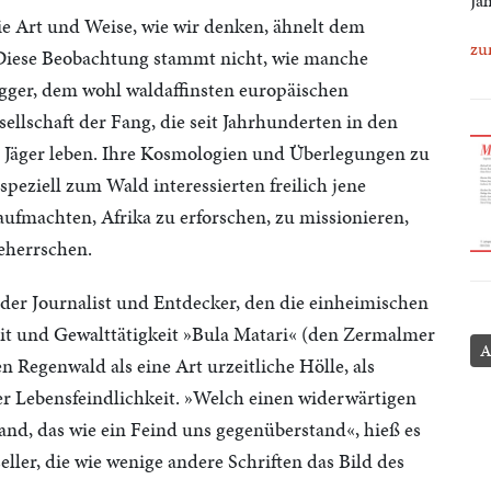
Ja
e Art und Weise, wie wir denken, ähnelt dem
zu
 Diese Beobachtung stammt nicht, wie manche
gger, dem wohl waldaffinsten europäischen
ellschaft der Fang, die seit Jahrhunderten in den
 Jäger leben. Ihre Kosmologien und Überlegungen zu
eziell zum Wald interessierten freilich jene
aufmachten, Afrika zu erforschen, zu missionieren,
eherrschen.
der Journalist und Entdecker, den die einheimischen
eit und Gewalttätigkeit »Bula Matari« (den Zermalmer
A
n Regenwald als eine Art urzeitliche Hölle, als
er Lebensfeindlichkeit. »Welch einen widerwärtigen
Land, das wie ein Feind uns gegenüberstand«, hieß es
eller, die wie wenige andere Schriften das Bild des