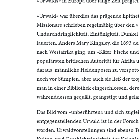
»Urwalds« in Europa über lange Zeit prägten
»Urwald« war überdies das prägende Epithet
Missionare schrieben regelmäßig über den
Undurchdringlichkeit, Eintönigkeit, Dunkel
lauerten. Anders Mary Kingsley, die 1893 d
nach Westafrika ging, um »Käfer, Fische und
populärsten britischen Autorität für Afrika
daraus, männliche Heldenposen zu verspotte
noch vor Sümpfen, aber auch sie ließ der tro
man in einer Bibliothek eingeschlossen, de
währenddessen gequält, geängstigt und gela
Das Bild vom »unberührten« und sich zugleic
entgegenstellenden Urwald ist in der Forsch
worden. Urwaldvorstellungen sind ebenso Tei
Kultur- und Geschichtslosigkeit der Koloni