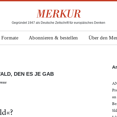
Gegründet 1947 als Deutsche Zeitschrift für europäisches Denken
Formate
Abonnieren & bestellen
Über den Me
An
LD, DEN ES JE GAB
smus
AN
Pr
an
Be
ld«?
Skl