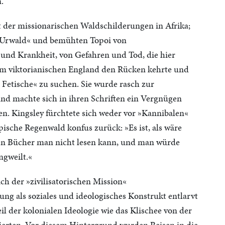
.
 der missionarischen Waldschilderungen in Afrika;
 »Urwald« und bemühten Topoi von
 und Krankheit, von Gefahren und Tod, die hier
em viktorianischen England den Rücken kehrte und
 Fetische« zu suchen. Sie wurde rasch zur
 und machte sich in ihren Schriften ein Vergnügen
n. Kingsley fürchtete sich weder vor »Kannibalen«
pische Regenwald konfus zurück: »Es ist, als wäre
ren Bücher man nicht lesen kann, und man würde
ngweilt.«
h der »zivilisatorischen Mission«
ung als soziales und ideologisches Konstrukt entlarvt
l der kolonialen Ideologie wie das Klischee von der
sierten. Vor diesem Hintergrund wurden Reisen in die