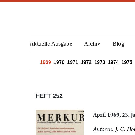
Aktuelle Ausgabe
Archiv
Blog
1966
1967
1968
1969
1970
1971
1972
1973
1974
1975
HEFT 252
April 1969, 23. 
Autoren:
J. C. Ho