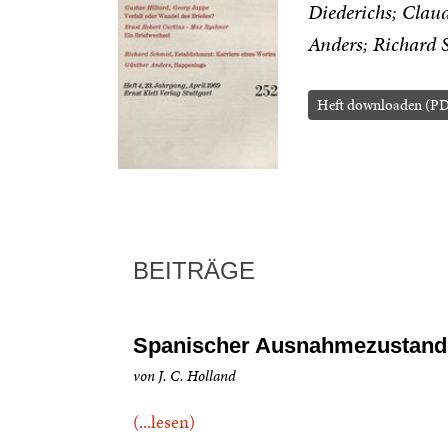
Diederichs
Claud
Anders
Richard 
Heft downloaden (P
BEITRÄGE
Spanischer Ausnahmezustand
von J. C. Holland
(...lesen)