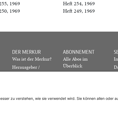
255, 1969
Heft 254, 1969
250, 1969
Heft 249, 1969
DER MERKUR
ABONNEMENT
S
Was ist der Merkur?
Alle Abos im
I
Überblick
Herausgeber /
D
Redaktion
Print-Abo
M
.
Verlag
Digital-Abo
K
Probe-Abo
Studierenden-Abo
besser zu verstehen, wie sie verwendet wird. Sie können allen oder 
Abo kündigen
Vertrag widerrufen