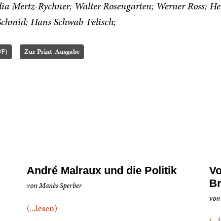
ia Mertz-Rychner
Walter Rosengarten
Werner Ross
He
Schmid
Hans Schwab-Felisch
DF)
Zur Print-Ausgabe
André Malraux und die Politik
Vo
Br
von Manès Sperber
von
(...lesen)
(..