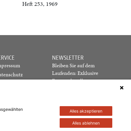
Heft 253, 1969
ERVICE
NEWSLETTER
mpressum
Bleiben Sie auf dem
Laufenden: Exklusive
atenschutz
Essays, aktuelle
ediadaten
Debatten und Hinweise
ontakt
auf neue Ausgaben
direkt in Ihr Postfach
ausgewählten
Alles akzeptieren
Newsletter abonnieren
Alles ablehnen