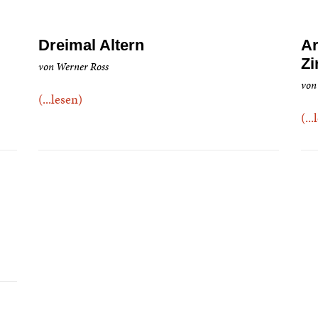
Dreimal Altern
Ar
Zi
von Werner Ross
von
(...lesen)
(..