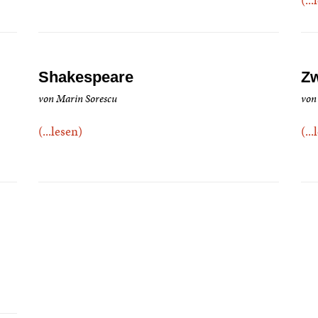
Shakespeare
Zw
von Marin Sorescu
von
(...lesen)
(..