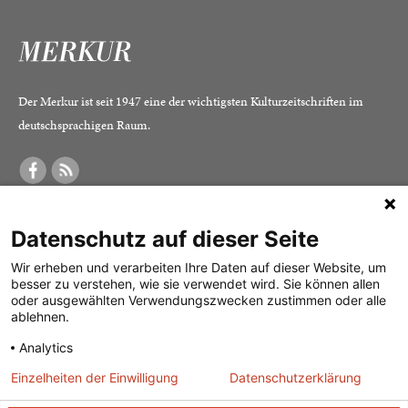
Der Merkur ist seit 1947 eine der wichtigsten Kulturzeitschriften im
deutschsprachigen Raum.
DER MERKUR
ABONNEMENT
SERVICE
Datenschutz auf dieser Seite
Was ist der Merkur?
Alle Abos im Überblick
Impressum
Herausgeber /
Print-Abo
Datenschutz
Wir erheben und verarbeiten Ihre Daten auf dieser Website, um
besser zu verstehen, wie sie verwendet wird. Sie können allen
Redaktion
Digital-Abo
Mediadaten
oder ausgewählten Verwendungszwecken zustimmen oder alle
ablehnen.
Verlag
Probe-Abo
Kontakt
Analytics
Studierenden-Abo
Einzelheiten der Einwilligung
Datenschutzerklärung
Abo kündigen