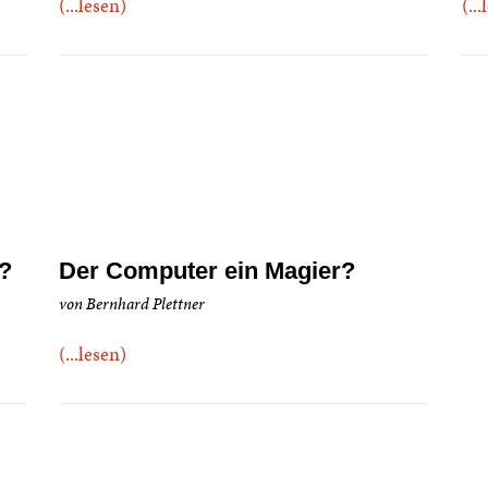
(...lesen)
(..
t?
Der Computer ein Magier?
von Bernhard Plettner
(...lesen)