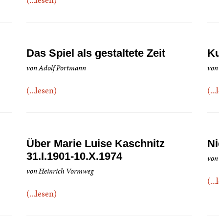
Das Spiel als gestaltete Zeit
Ku
von Adolf Portmann
von
(...lesen)
(..
Über Marie Luise Kaschnitz
Ni
31.I.1901-10.X.1974
von
von Heinrich Vormweg
(..
(...lesen)