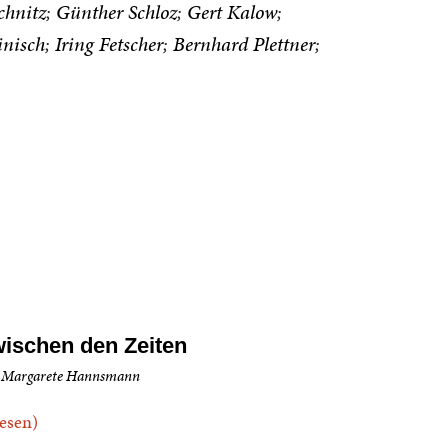
chnitz
Günther Schloz
Gert Kalow
inisch
Iring Fetscher
Bernhard Plettner
ischen den Zeiten
 Margarete Hannsmann
.lesen)