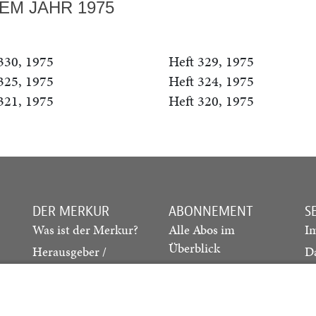
EM JAHR 1975
330, 1975
Heft 329, 1975
325, 1975
Heft 324, 1975
321, 1975
Heft 320, 1975
DER MERKUR
ABONNEMENT
S
Was ist der Merkur?
Alle Abos im
I
Überblick
Herausgeber /
D
Redaktion
Print-Abo
M
.
Verlag
Digital-Abo
K
Probe-Abo