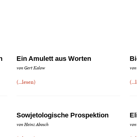
n
Ein Amulett aus Worten
Bi
von Gert Kalow
von
(...lesen)
(..
Sowjetologische Prospektion
El
von Heinz Abosch
von