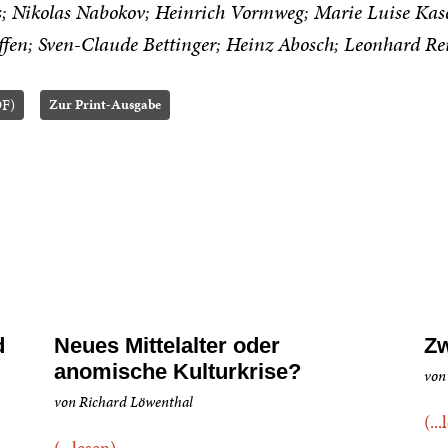
s
Nikolas Nabokov
Heinrich Vormweg
Marie Luise Kas
ffen
Sven-Claude Bettinger
Heinz Abosch
Leonhard Re
DF)
Zur Print-Ausgabe
d
Neues Mittelalter oder
Zw
anomische Kulturkrise?
von
von Richard Löwenthal
(..
(...lesen)