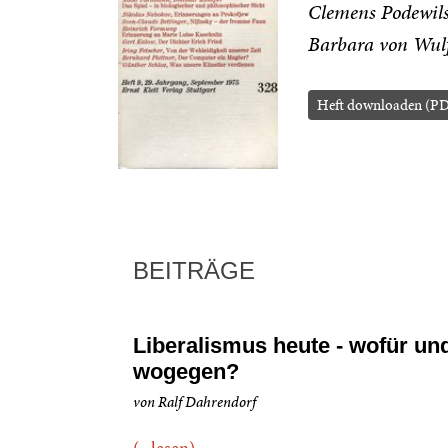
Clemens Podewil
Barbara von Wul
Heft downloaden (P
BEITRÄGE
Liberalismus heute - wofür un
wogegen?
von Ralf Dahrendorf
(...lesen)