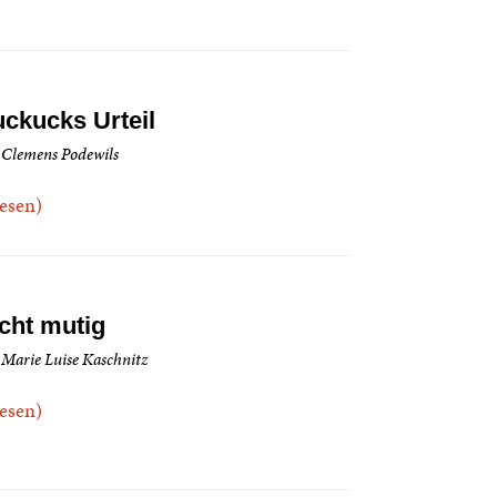
ckucks Urteil
 Clemens Podewils
.lesen)
cht mutig
 Marie Luise Kaschnitz
.lesen)