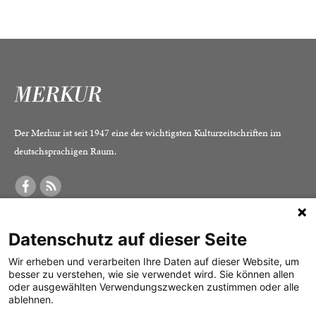
Der Merkur ist seit 1947 eine der wichtigsten Kulturzeitschriften im
deutschsprachigen Raum.
DER MERKUR
ABONNEMENT
SERVICE
Datenschutz auf dieser Seite
Was ist der Merkur?
Alle Abos im Überblick
Impressum
Herausgeber /
Print-Abo
Datenschutz
Wir erheben und verarbeiten Ihre Daten auf dieser Website, um
besser zu verstehen, wie sie verwendet wird. Sie können allen
Redaktion
Digital-Abo
Mediadaten
oder ausgewählten Verwendungszwecken zustimmen oder alle
ablehnen.
Verlag
Probe-Abo
Kontakt