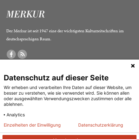
Der Merkur ist seit 1947 eine der wichtigsten Kulturzeitschriften im
deutschsprachigen Raum.
DER MERKUR
ABONNEMENT
SERVICE
Datenschutz auf dieser Seite
Was ist der Merkur?
Alle Abos im Überblick
Impressum
Herausgeber /
Print-Abo
Datenschutz
Wir erheben und verarbeiten Ihre Daten auf dieser Website, um
besser zu verstehen, wie sie verwendet wird. Sie können allen
Redaktion
Digital-Abo
Mediadaten
oder ausgewählten Verwendungszwecken zustimmen oder alle
ablehnen.
Verlag
Probe-Abo
Kontakt
Analytics
Studierenden-Abo
Einzelheiten der Einwilligung
Datenschutzerklärung
Abo kündigen
Vertrag widerrufen