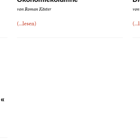
von Roman Köster
von
(...lesen)
(..
…«