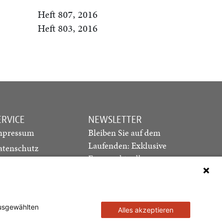
Heft 807, 2016
Heft 803, 2016
ERVICE
NEWSLETTER
mpressum
Bleiben Sie auf dem
Laufenden: Exklusive
atenschutz
Essays, aktuelle
ediadaten
Debatten und Hinweise
ontakt
auf neue Ausgaben
direkt in Ihr Postfach
ausgewählten
Alles akzeptieren
Newsletter abonnieren