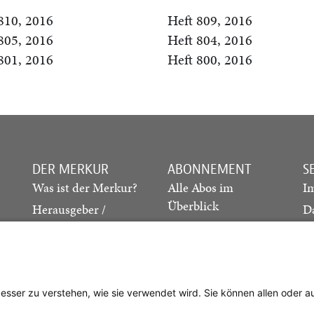
810, 2016
Heft 809, 2016
805, 2016
Heft 804, 2016
801, 2016
Heft 800, 2016
DER MERKUR
ABONNEMENT
S
Was ist der Merkur?
Alle Abos im
I
Überblick
Herausgeber /
D
Redaktion
Print-Abo
M
.
Verlag
Digital-Abo
K
Probe-Abo
Studierenden-Abo
besser zu verstehen, wie sie verwendet wird. Sie können allen oder 