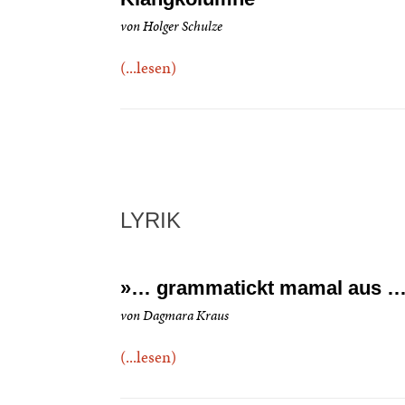
von Holger Schulze
(...lesen)
LYRIK
»… grammatickt mamal aus 
von Dagmara Kraus
(...lesen)