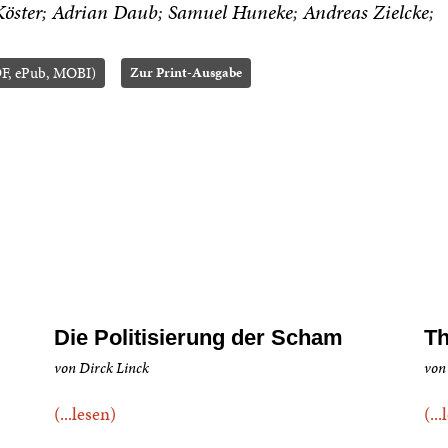
öster
Adrian Daub
Samuel Huneke
Andreas Zielcke
F, ePub, MOBI)
Zur Print-Ausgabe
Die Politisierung der Scham
Th
von Dirck Linck
von
(...lesen)
(..