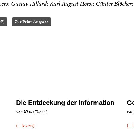
oers
Gustav Hillard
Karl August Horst
Günter Blöcker
DF)
Zur Print-Ausgabe
Die Entdeckung der Information
Ge
von Klaus Tuchel
von
(...lesen)
(..