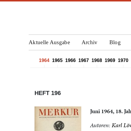
Aktuelle Ausgabe
Archiv
Blog
1961
1962
1963
1964
1965
1966
1967
1968
1969
1970
HEFT 196
Juni 1964, 18. J
Autoren:
Karl Lö