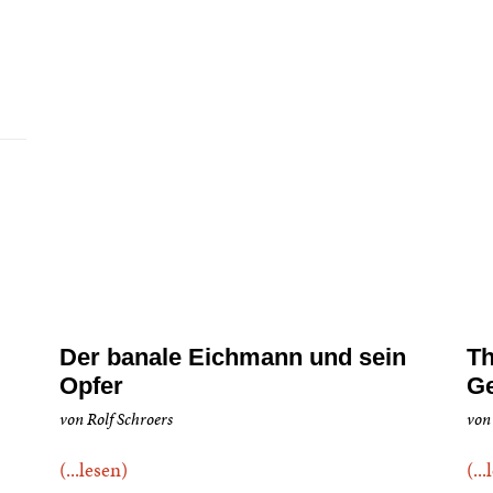
Der banale Eichmann und sein
Th
Opfer
G
von Rolf Schroers
von
(...lesen)
(..