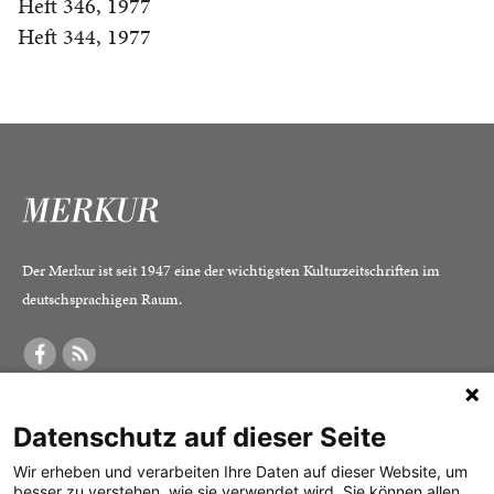
Heft 346, 1977
Heft 344, 1977
Der Merkur ist seit 1947 eine der wichtigsten Kulturzeitschriften im
deutschsprachigen Raum.
DER MERKUR
ABONNEMENT
SERVICE
Datenschutz auf dieser Seite
Was ist der Merkur?
Alle Abos im Überblick
Impressum
Herausgeber /
Print-Abo
Datenschutz
Wir erheben und verarbeiten Ihre Daten auf dieser Website, um
besser zu verstehen, wie sie verwendet wird. Sie können allen