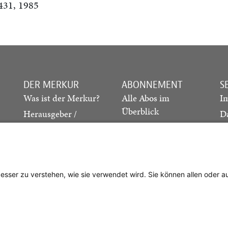
431, 1985
DER MERKUR
ABONNEMENT
S
Was ist der Merkur?
Alle Abos im
I
Überblick
Herausgeber /
D
Redaktion
Print-Abo
M
.
Verlag
Digital-Abo
K
Probe-Abo
Studierenden-Abo
besser zu verstehen, wie sie verwendet wird. Sie können allen oder 
Abo kündigen
Vertrag widerrufen