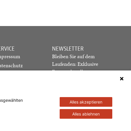
ERVICE
NEWSLETTER
mpressum
Bleiben Sie auf dem
Laufenden: Exklusive
atenschutz
Essays, aktuelle
ediadaten
Debatten und Hinweise
ontakt
auf neue Ausgaben
direkt in Ihr Postfach
ausgewählten
Alles akzeptieren
Newsletter abonnieren
Alles ablehnen