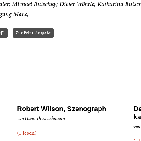
aier
Michael Rutschky
Dieter Wöhrle
Katharina Rutsc
gang Marx
DF)
Zur Print-Ausgabe
Robert Wilson, Szenograph
De
ka
von Hans-Thies Lehmann
von
(...lesen)
(..