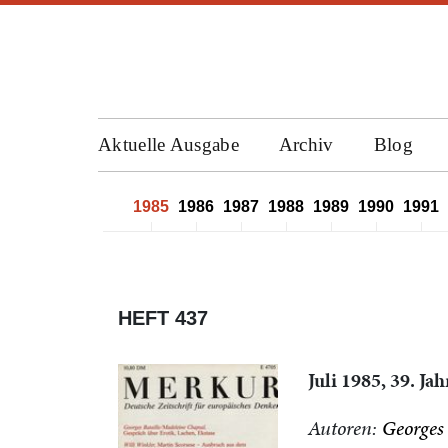
Aktuelle Ausgabe
Archiv
Blog
1982
1983
1984
1985
1986
1987
1988
1989
1990
1991
HEFT 437
Juli 1985, 39. Ja
Autoren:
Georges 