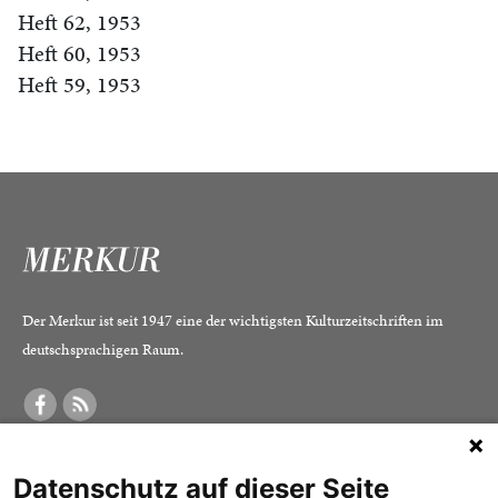
Heft 62, 1953
Heft 60, 1953
Heft 59, 1953
Der Merkur ist seit 1947 eine der wichtigsten Kulturzeitschriften im
deutschsprachigen Raum.
DER MERKUR
ABONNEMENT
SERVICE
Datenschutz auf dieser Seite
Was ist der Merkur?
Alle Abos im Überblick
Impressum