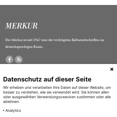
Der Merkur ist seit 1947 eine der wichtigsten Kulturzeitschriften im
deutschsprachigen Raum.
DER MERKUR
ABONNEMENT
SERVICE
Datenschutz auf dieser Seite
Was ist der Merkur?
Alle Abos im Überblick
Impressum
Herausgeber /
Print-Abo
Datenschutz
Wir erheben und verarbeiten Ihre Daten auf dieser Website, um
besser zu verstehen, wie sie verwendet wird. Sie können allen
Redaktion
Digital-Abo
Mediadaten
oder ausgewählten Verwendungszwecken zustimmen oder alle
ablehnen.
Verlag
Probe-Abo
Kontakt
Analytics
Studierenden-Abo