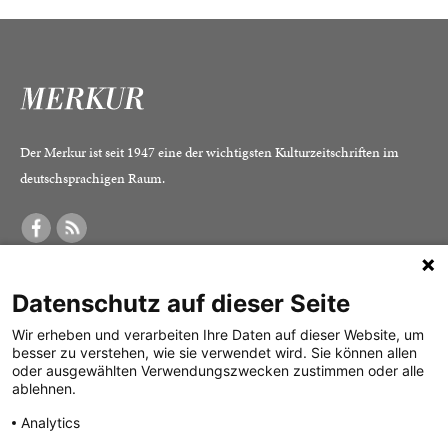
Der Merkur ist seit 1947 eine der wichtigsten Kulturzeitschriften im
deutschsprachigen Raum.
DER MERKUR
ABONNEMENT
SERVICE
Datenschutz auf dieser Seite
Was ist der Merkur?
Alle Abos im Überblick
Impressum
Herausgeber /
Print-Abo
Datenschutz
Wir erheben und verarbeiten Ihre Daten auf dieser Website, um
besser zu verstehen, wie sie verwendet wird. Sie können allen
Redaktion
Digital-Abo
Mediadaten
oder ausgewählten Verwendungszwecken zustimmen oder alle
ablehnen.
Verlag
Probe-Abo
Kontakt
Analytics
Studierenden-Abo