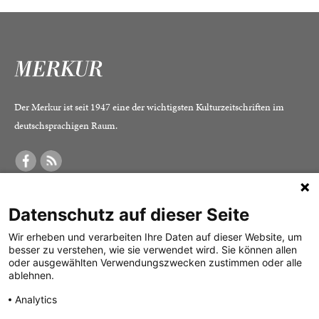
Der Merkur ist seit 1947 eine der wichtigsten Kulturzeitschriften im
deutschsprachigen Raum.
DER MERKUR
ABONNEMENT
SERVICE
Datenschutz auf dieser Seite
Was ist der Merkur?
Alle Abos im Überblick
Impressum
Herausgeber /
Print-Abo
Datenschutz
Wir erheben und verarbeiten Ihre Daten auf dieser Website, um
besser zu verstehen, wie sie verwendet wird. Sie können allen
Redaktion
Digital-Abo
Mediadaten
oder ausgewählten Verwendungszwecken zustimmen oder alle
ablehnen.
Verlag
Probe-Abo
Kontakt
Analytics
Studierenden-Abo