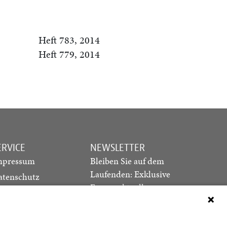
Heft 783, 2014
Heft 779, 2014
ERVICE
NEWSLETTER
mpressum
Bleiben Sie auf dem
Laufenden: Exklusive
atenschutz
Essays, aktuelle
ediadaten
Debatten und Hinweise
ontakt
auf neue Ausgaben
direkt in Ihr Postfach