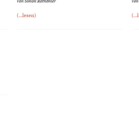
von Simon Rothöhler
von
(...lesen)
(..