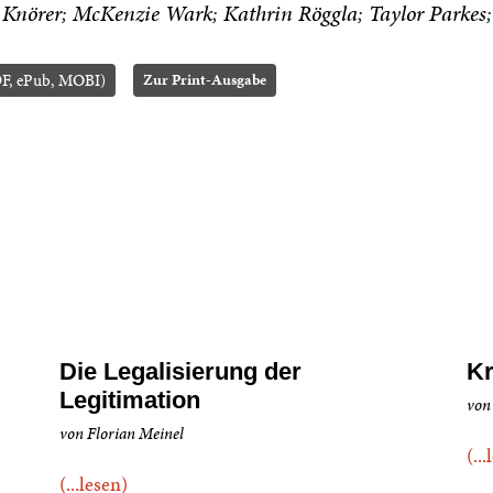
 Knörer
McKenzie Wark
Kathrin Röggla
Taylor Parkes
F, ePub, MOBI)
Zur Print-Ausgabe
Die Legalisierung der
Kr
Legitimation
von 
von Florian Meinel
(..
(...lesen)