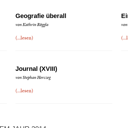
Geografie überall
Ei
von Kathrin Röggla
von
(...lesen)
(..
Journal (XVIII)
von Stephan Herczeg
(...lesen)