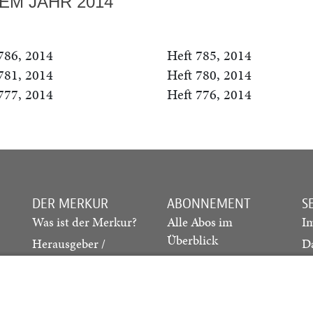
EM JAHR 2014
786, 2014
Heft 785, 2014
781, 2014
Heft 780, 2014
777, 2014
Heft 776, 2014
DER MERKUR
ABONNEMENT
S
Was ist der Merkur?
Alle Abos im
I
Überblick
Herausgeber /
D
Redaktion
Print-Abo
M
.
Verlag
Digital-Abo
K
Probe-Abo