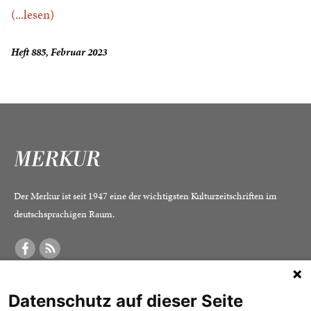
(...lesen)
Heft 885, Februar 2023
Der Merkur ist seit 1947 eine der wichtigsten Kulturzeitschriften im
deutschsprachigen Raum.
DER MERKUR
ABONNEMENT
SERVICE
Datenschutz auf dieser Seite
Was ist der Merkur?
Alle Abos im Überblick
Impressum