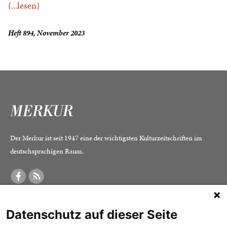
(...lesen)
Heft 894, November 2023
Der Merkur ist seit 1947 eine der wichtigsten Kulturzeitschriften im
deutschsprachigen Raum.
DER MERKUR
ABONNEMENT
SERVICE
Datenschutz auf dieser Seite
Was ist der Merkur?
Alle Abos im Überblick
Impressum