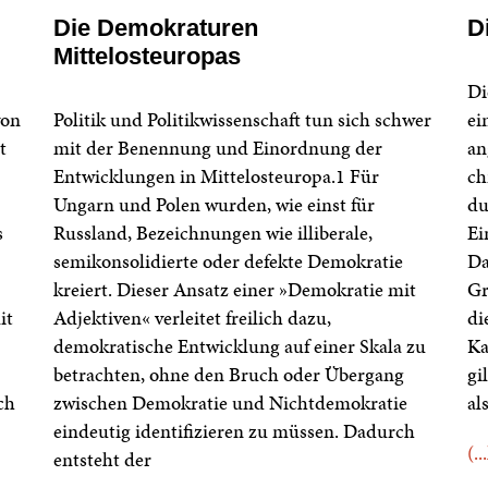
Die Demokraturen
D
Mittelosteuropas
Di
von
Politik und Politikwissenschaft tun sich schwer
ei
t
mit der Benennung und Einordnung der
an
Entwicklungen in Mittelosteuropa.1 Für
ch
Ungarn und Polen wurden, wie einst für
du
s
Russland, Bezeichnungen wie illiberale,
Ei
semikonsolidierte oder defekte Demokratie
Da
kreiert. Dieser Ansatz einer »Demokratie mit
Gr
it
Adjektiven« verleitet freilich dazu,
di
demokratische Entwicklung auf einer Skala zu
Ka
betrachten, ohne den Bruch oder Übergang
gi
ch
zwischen Demokratie und Nichtdemokratie
al
eindeutig identifizieren zu müssen. Dadurch
(..
entsteht der