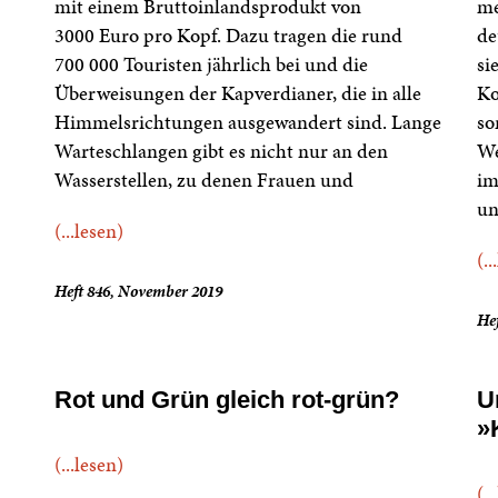
mit einem Bruttoinlandsprodukt von
me
3000 Euro pro Kopf. Dazu tragen die rund
de
700 000 Touristen jährlich bei und die
si
Überweisungen der Kapverdianer, die in alle
Ko
Himmelsrichtungen ausgewandert sind. Lange
so
Warteschlangen gibt es nicht nur an den
We
Wasserstellen, zu denen Frauen und
im
un
(...lesen)
(..
Heft 846, November 2019
Hef
Rot und Grün gleich rot-grün?
U
»
(...lesen)
(..