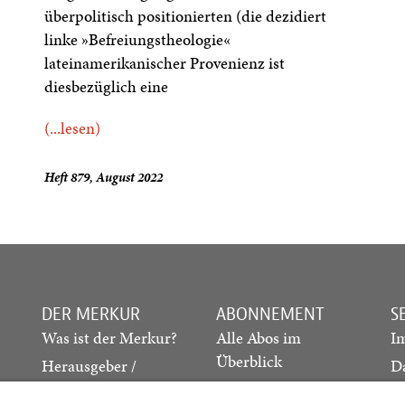
überpolitisch positionierten (die dezidiert
linke »Befreiungstheologie«
lateinamerikanischer Provenienz ist
diesbezüglich eine
(...lesen)
Heft 879, August 2022
DER MERKUR
ABONNEMENT
S
Was ist der Merkur?
Alle Abos im
I
Überblick
Herausgeber /
D
Redaktion
Print-Abo
M
.