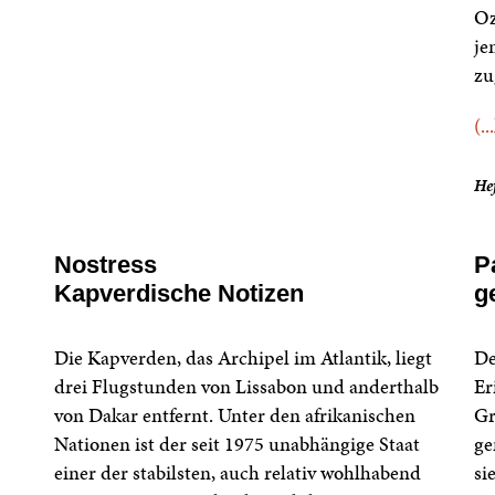
Oz
je
zu
(..
Hef
Nostress
P
Kapverdische Notizen
g
Die Kapverden, das Archipel im Atlantik, liegt
De
drei Flugstunden von Lissabon und anderthalb
Er
von Dakar entfernt. Unter den afrikanischen
Gr
Nationen ist der seit 1975 unabhängige Staat
ge
einer der stabilsten, auch relativ wohlhabend
si