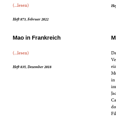
(...lesen)
Hef
Heft 873, Februar 2022
Mao in Frankreich
M
(...lesen)
Da
Ve
ei
Heft 835, Dezember 2018
Mu
in
im
Ja
Ca
do
Fi