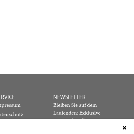
ERVICE
NEWSLETTER
mpressum
Bleiben Sie auf dem
Laufenden: Exklusive
atenschutz
Essays, aktuelle
ediadaten
Debatten und Hinweise
ontakt