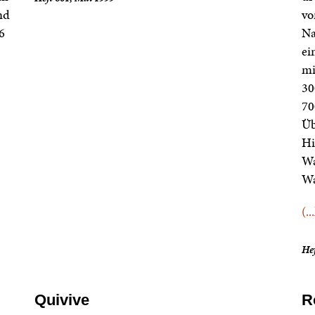
nd
vo
6
Na
ei
mi
30
70
Üb
Hi
Wa
Wa
(..
He
Quivive
R