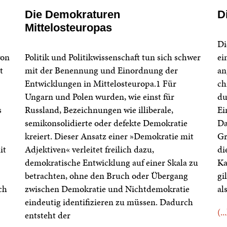
Die Demokraturen
D
Mittelosteuropas
Di
von
Politik und Politikwissenschaft tun sich schwer
ei
t
mit der Benennung und Einordnung der
an
Entwicklungen in Mittelosteuropa.1 Für
ch
Ungarn und Polen wurden, wie einst für
du
s
Russland, Bezeichnungen wie illiberale,
Ei
semikonsolidierte oder defekte Demokratie
Da
kreiert. Dieser Ansatz einer »Demokratie mit
Gr
it
Adjektiven« verleitet freilich dazu,
di
demokratische Entwicklung auf einer Skala zu
Ka
betrachten, ohne den Bruch oder Übergang
gi
ch
zwischen Demokratie und Nichtdemokratie
al
eindeutig identifizieren zu müssen. Dadurch
(..
entsteht der