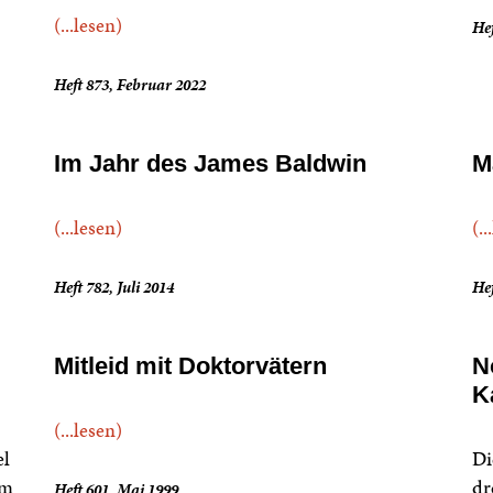
(...lesen)
Hef
Heft 873, Februar 2022
Im Jahr des James Baldwin
M
(...lesen)
(..
Heft 782, Juli 2014
He
Mitleid mit Doktorvätern
N
K
(...lesen)
el
Di
im
dr
Heft 601, Mai 1999