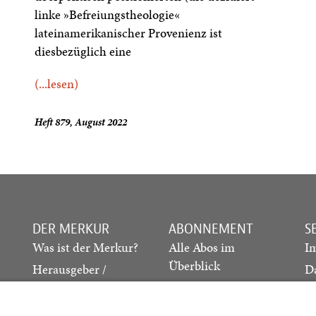
linke »Befreiungstheologie«
lateinamerikanischer Provenienz ist
diesbezüglich eine
(...lesen)
Heft 879, August 2022
DER MERKUR
ABONNEMENT
S
Was ist der Merkur?
Alle Abos im
I
Überblick
Herausgeber /
D
Redaktion
Print-Abo
M
.
Verlag
Digital-Abo
K