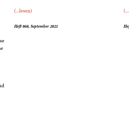
(...lesen)
(..
Heft 868, September 2021
Hef
se
ne
nd