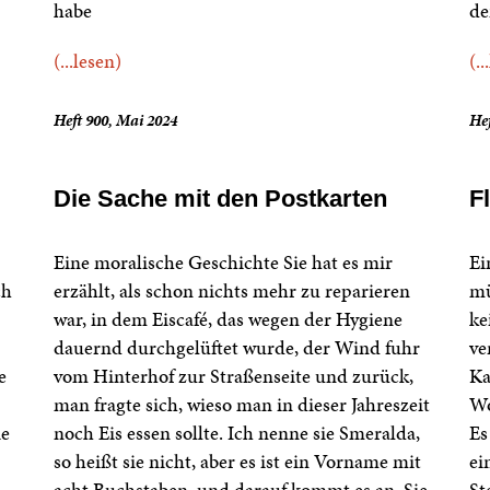
habe
de
(...lesen)
(..
Heft 900, Mai 2024
Hef
Die Sache mit den Postkarten
F
Eine moralische Geschichte Sie hat es mir
Ei
ch
erzählt, als schon nichts mehr zu reparieren
mü
war, in dem Eiscafé, das wegen der Hygiene
ke
dauernd durchgelüftet wurde, der Wind fuhr
ve
e
vom Hinterhof zur Straßenseite und zurück,
Ka
man fragte sich, wieso man in dieser Jahreszeit
Wo
ie
noch Eis essen sollte. Ich nenne sie Smeralda,
Es
so heißt sie nicht, aber es ist ein Vorname mit
ei
acht Buchstaben, und darauf kommt es an. Sie
St