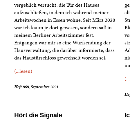
vergeblich versucht, die Tür des Hauses
ge
aufzuschließen, in dem ich während meiner
al
Arbeitswochen in Essen wohne. Seit März 2020
St
war ich kaum je dort gewesen, sondern saß in
Bl
meinem Berliner Arbeitszimmer fest.
vo
Entgangen war mir so eine Wurfsendung der
st
Hausverwaltung, die darüber informierte, dass
Ad
das Haustürschloss gewechselt worden sei,
ni
im
(...lesen)
(..
Heft 868, September 2021
Hef
Hört die Signale
I