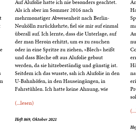
Auf Alufolie hatte ich nie besonders geachtet.
An
Als ich aber im Sommer 2016 nach
Ha
t
mehrmonatiger Abwesenheit nach Berlin-
Sp
t
Neukölln zurückkehrte, fiel sie mir auf einmal
ma
überall auf. Ich lernte, dass die Unterlage, auf
Au
der man Heroin erhitzt, um es zu rauchen
nu
ge
oder in eine Spritze zu ziehen, »Blech« heißt
Co
und dass Bleche oft aus Alufolie gebaut
er
werden, da sie hitzebeständig und günstig ist.
Hä
s
Seitdem ich das wusste, sah ich Alufolie in den
na
em
U-Bahnhöfen, in den Hauseingängen, in
er
Fahrstühlen. Ich hatte keine Ahnung, wie
Pr
so
(...lesen)
(..
Heft 869, Oktober 2021
Hef