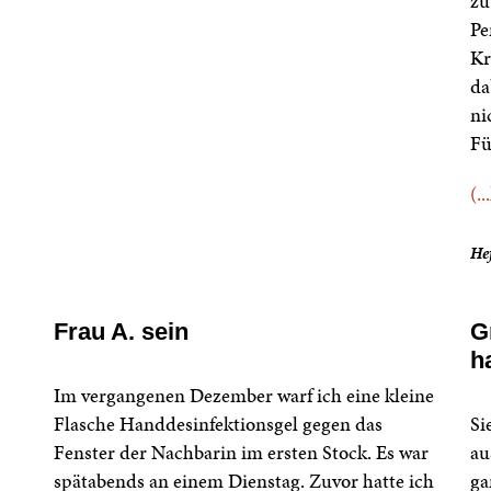
zu
Pe
Kr
da
ni
Fü
(..
He
Frau A. sein
G
h
Im vergangenen Dezember warf ich eine kleine
Flasche Handdesinfektionsgel gegen das
Si
Fenster der Nachbarin im ersten Stock. Es war
au
spätabends an einem Dienstag. Zuvor hatte ich
ga