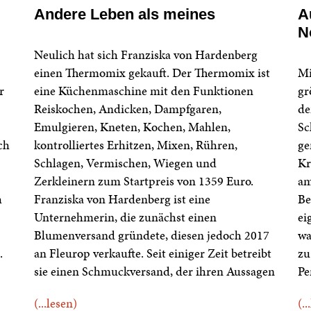
Andere Leben als meines
A
N
Neulich hat sich Franziska von Hardenberg
einen Thermomix gekauft. Der Thermomix ist
Mi
r
eine Küchenmaschine mit den Funktionen
gr
Reiskochen, Andicken, Dampfgaren,
de
Emulgieren, Kneten, Kochen, Mahlen,
Sc
ch
kontrolliertes Erhitzen, Mixen, Rühren,
ge
Schlagen, Vermischen, Wiegen und
Kr
Zerkleinern zum Startpreis von 1359 Euro.
am
h
Franziska von Hardenberg ist eine
Be
Unternehmerin, die zunächst einen
ei
Blumenversand gründete, diesen jedoch 2017
wa
.
an Fleurop verkaufte. Seit einiger Zeit betreibt
zu
sie einen Schmuckversand, der ihren Aussagen
Pe
(...lesen)
(..