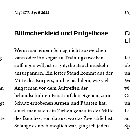
Heft 875, April 2022
Hef
Blümchenkleid und Prügelhose
C
L
Wenn man einem Schlag nicht ausweichen
g
kann oder ihn sogar zu Trainingszwecken
Ic
auffangen will, ist es gut, die Bauchmuskeln
üb
anzuspannen. Ein fester Stand kommt aus der
un
Mitte des Körpers, und je nachdem, wie viel
Wa
an
Angst man vor dem Auftreffen der
wi
behandschuhten Faust auf den eigenen, zum
Cr
gt.
Schutz erhobenen Armen und Fäusten hat,
un
spürt man auch ein Ziehen genau in der Mitte
Le
ate
des Bauches, von da aus, wo das Zwerchfell ist.
au
Solange es noch möglich war, ging ich jeden
Sp