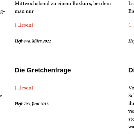
d
Mittwochabend zu einem Boxkurs, bei dem
La
ng«
man nur
Ei
(...lesen)
(..
Heft 874, März 2022
He
Die Gretchenfrage
D
(...lesen)
Vo
e
Sc
ih
Heft 793, Juni 2015
ve
st
wa