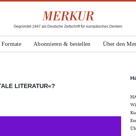
Gegründet 1947 als Deutsche Zeitschrift für europäisches Denken
Formate
Abonnieren & bestellen
Über den Me
H
ITALE LITERATUR«?
HA
Wi
Ku
Es
Üb