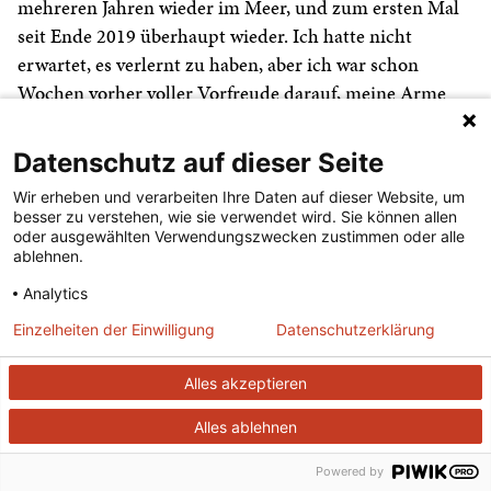
mehreren Jahren wieder im Meer, und zum ersten Mal
seit Ende 2019 überhaupt wieder. Ich hatte nicht
erwartet, es verlernt zu haben, aber ich war schon
Wochen vorher voller Vorfreude darauf, meine Arme
und Beine gegen den Wasserwiderstand zu bewegen,
das warme Wasser so genau wie möglich an jedem
Datenschutz auf dieser Seite
verfügbaren Millimeter Haut zu spüren und den Kopf
Wir erheben und verarbeiten Ihre Daten auf dieser Website, um
voran unter Wasser in Richtung Unendlichkeit
besser zu verstehen, wie sie verwendet wird. Sie können allen
vorzustoßen. Das wäre doch ein gutes Kolumnenthema,
oder ausgewählten Verwendungszwecken zustimmen oder alle
ablehnen.
dachte ich,
Analytics
(...lesen)
Einzelheiten der Einwilligung
Datenschutzerklärung
Heft 870, November 2021
Alles akzeptieren
Alles ablehnen
Zum Hauptwerk des Sprachkritikers
Powered by
Werner Böhm