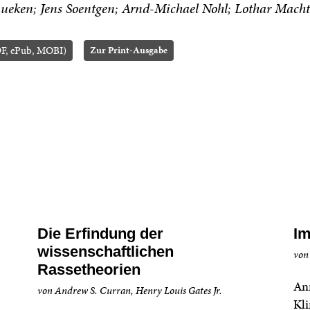
Lueken
Jens Soentgen
Arnd-Michael Nohl
Lothar Mach
F, ePub, MOBI)
Zur Print-Ausgabe
Die Erfindung der
Im
wissenschaftlichen
von
Rassetheorien
An
von Andrew S. Curran, Henry Louis Gates Jr.
Kli