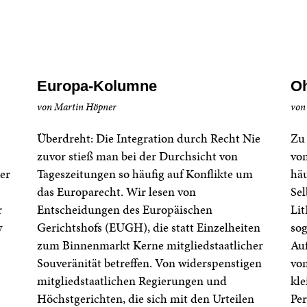
Europa-Kolumne
Oh
von Martin Höpner
von
Überdreht: Die Integration durch Recht Nie
Zu 
zuvor stieß man bei der Durchsicht von
von
er
Tageszeitungen so häufig auf Konflikte um
häu
das Europarecht. Wir lesen von
Sel
r
Entscheidungen des Europäischen
Lit
w
Gerichtshofs (EUGH), die statt Einzelheiten
so
zum Binnenmarkt Kerne mitgliedstaatlicher
Auf
Souveränität betreffen. Von widerspenstigen
von
mitgliedstaatlichen Regierungen und
kle
Höchstgerichten, die sich mit den Urteilen
Per