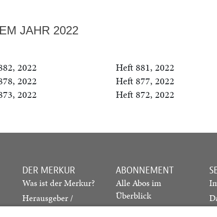
EM JAHR 2022
882, 2022
Heft 881, 2022
878, 2022
Heft 877, 2022
873, 2022
Heft 872, 2022
DER MERKUR
ABONNEMENT
S
Was ist der Merkur?
Alle Abos im
I
Überblick
Herausgeber /
D
Redaktion
Print-Abo
M