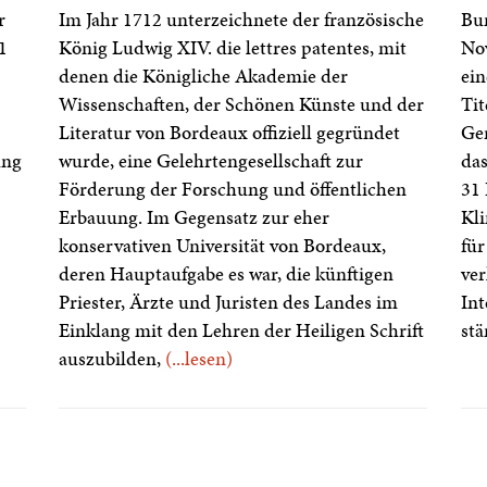
r
Im Jahr 1712 unterzeichnete der französische
Bun
1
König Ludwig XIV. die lettres patentes, mit
No
denen die Königliche Akademie der
ei
Wissenschaften, der Schönen Künste und der
Tit
Literatur von Bordeaux offiziell gegründet
Ger
ung
wurde, eine Gelehrtengesellschaft zur
das
Förderung der Forschung und öffentlichen
31 
Erbauung. Im Gegensatz zur eher
Kl
konservativen Universität von Bordeaux,
für
deren Hauptaufgabe es war, die künftigen
ver
Priester, Ärzte und Juristen des Landes im
Int
Einklang mit den Lehren der Heiligen Schrift
st
auszubilden,
(...lesen)