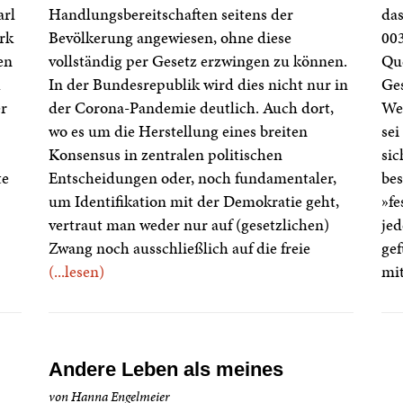
arl
Handlungsbereitschaften seitens der
das
rk
Bevölkerung angewiesen, ohne diese
003
en
vollständig per Gesetz erzwingen zu können.
Que
h
In der Bundesrepublik wird dies nicht nur in
Ges
er
der Corona-Pandemie deutlich. Auch dort,
Wer
wo es um die Herstellung eines breiten
sei
Konsensus in zentralen politischen
sic
te
Entscheidungen oder, noch fundamentaler,
bes
um Identifikation mit der Demokratie geht,
»fe
vertraut man weder nur auf (gesetzlichen)
jed
Zwang noch ausschließlich auf die freie
gef
(...lesen)
mit
Andere Leben als meines
von Hanna Engelmeier