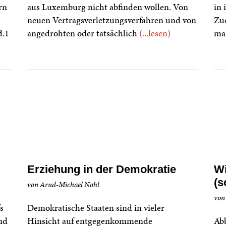
rn
aus Luxemburg nicht abfinden wollen. Von
in 
neuen Vertragsverletzungsverfahren und von
Zue
d.1
angedrohten oder tatsächlich
(...lesen)
ma
Erziehung in der Demokratie
Wi
(s
von Arnd-Michael Nohl
von
s
Demokratische Staaten sind in vieler
nd
Hinsicht auf entgegenkommende
Abb