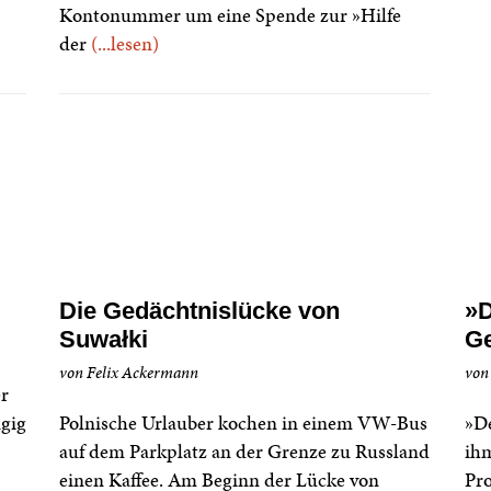
Kontonummer um eine Spende zur »Hilfe
der
(...lesen)
Die Gedächtnislücke von
»D
Suwałki
Ge
von Felix Ackermann
von
er
ngig
Polnische Urlauber kochen in einem VW-Bus
»De
auf dem Parkplatz an der Grenze zu Russland
ihm
einen Kaffee. Am Beginn der Lücke von
Pr