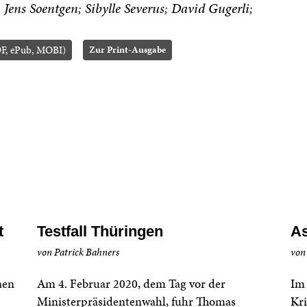
Jens Soentgen
Sibylle Severus
David Gugerli
F, ePub, MOBI)
Zur Print-Ausgabe
t
Testfall Thüringen
As
von Patrick Bahners
von 
nen
Am 4. Februar 2020, dem Tag vor der
Im 
Ministerpräsidentenwahl, fuhr Thomas
Kri