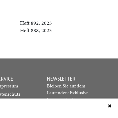
Heft 892, 2023
Heft 888, 2023
ERVICE
NEWSLETTER
mpressum
Bleiben Sie auf dem
Laufenden: Exklusive
atenschutz
Essays, aktuelle
ediadaten
Debatten und Hinweise
ontakt
auf neue Ausgaben