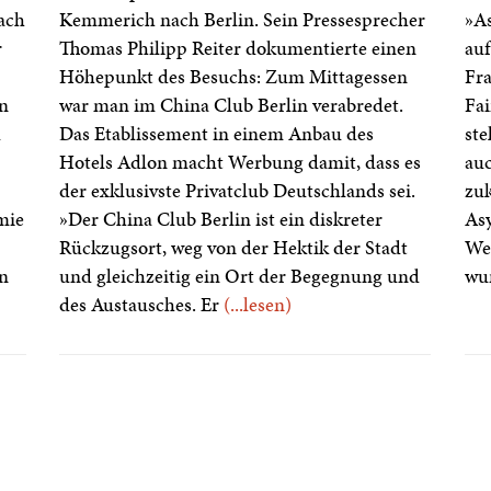
ach
Kemmerich nach Berlin. Sein Pressesprecher
»As
r
Thomas Philipp Reiter dokumentierte einen
auf
Höhepunkt des Besuchs: Zum Mittagessen
Fra
n
war man im China Club Berlin verabredet.
Fai
d
Das Etablissement in einem Anbau des
ste
Hotels Adlon macht Werbung damit, dass es
auc
der exklusivste Privatclub Deutschlands sei.
zu
mie
»Der China Club Berlin ist ein diskreter
Asy
Rückzugsort, weg von der Hektik der Stadt
Wel
in
und gleichzeitig ein Ort der Begegnung und
wur
des Austausches. Er
(...lesen)