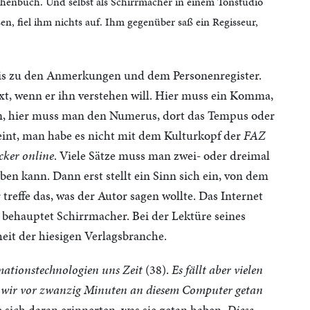
schenbuch. Und selbst als Schirrmacher in einem Tonstudio
n, fiel ihm nichts auf. Ihm gegenüber saß ein Regisseur,
 bis zu den Anmerkungen und dem Personenregister.
ext, wenn er ihn verstehen will. Hier muss ein Komma,
en, hier muss man den Numerus, dort das Tempus oder
eint, man habe es nicht mit dem Kulturkopf der
FAZ
cker online
. Viele Sätze muss man zwei- oder dreimal
en kann. Dann erst stellt ein Sinn sich ein, von dem
treffe das, was der Autor sagen wollte. Das Internet
 behauptet Schirrmacher. Bei der Lektüre seines
it der hiesigen Verlagsbranche.
mationstechnologien uns Zeit
(38).
Es fällt aber vielen
s wir vor zwanzig Minuten an diesem Computer getan
e sich daran erinnerten, was sie getan haben.
Diese