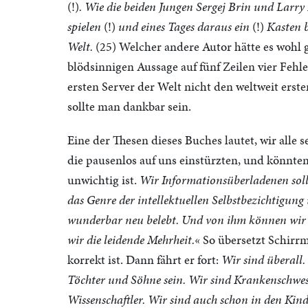
(!)
. Wie die beiden Jungen Sergej Brin und Larry
spielen
(!)
und eines Tages daraus ein
(!)
Kasten b
Welt.
(25) Welcher andere Autor hätte es wohl g
blödsinnigen Aussage auf fünf Zeilen vier Feh
ersten Server der Welt nicht den weltweit erst
sollte man dankbar sein.
Eine der Thesen dieses Buches lautet, wir alle
die pausenlos auf uns einstürzten, und könnte
unwichtig ist.
Wir Informationsüberladenen soll
das Genre der intellektuellen Selbstbezichtigung
wunderbar neu belebt. Und von ihm können wir l
wir die leidende Mehrheit.«
So übersetzt Schirrma
korrekt ist. Dann fährt er fort:
Wir sind überall
Töchter und Söhne sein. Wir sind Krankenschwest
Wissenschaftler. Wir sind auch schon in den Kin