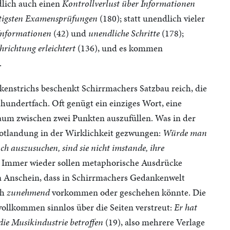
dlich auch einen
Kontrollverlust über Informationen
htigsten Examensprüfungen
(180); statt unendlich vieler
Informationen
(42) und
unendliche Schritte
(178);
richtung erleichtert
(136), und es kommen
.
nstrichs beschenkt Schirrmachers Satzbau reich, die
 hundertfach. Oft genügt ein einziges Wort, eine
um zwischen zwei Punkten auszufüllen. Was in der
Notlandung in der Wirklichkeit gezwungen:
Würde man
h auszusuchen, sind sie nicht imstande, ihre
 Immer wieder sollen metaphorische Ausdrücke
n Anschein, dass in Schirrmachers Gedankenwelt
ch
zunehmend
vorkommen oder geschehen könnte. Die
 vollkommen sinnlos über die Seiten verstreut:
Er hat
die Musikindustrie betroffen
(19), also mehrere Verlage