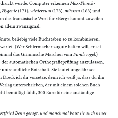
 gedruckt wurde. Computer erkennen
Max-Planck-
,
Hygenie
(171),
wiederzum
(178),
müsssen
(188) und
enn das französische Wort für »Berg« kommt zuweilen
en allein zwanzigmal.
nnte, beliebig viele Buchstaben so zu kombinieren,
wartet. (Wer Schirrmacher zugute halten will, er sei
se einmal das Grimmsche Märchen vom
Fundevogel
.)
le der automatischen Orthografieprüfung auszulassen,
 unfreundliche Botschaft. Sie lautet ungefähr so:
n Dreck ich dir vorsetze, denn ich weiß ja, dass du ihn
Verlag unterschrieben, der mit einem solchen Buch
ht bemüßigt fühlt, 300 Euro für eine anständige
Gottfried Benn gesagt, und manchmal baut sie auch neues