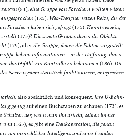
erzeugen
(84),
eine Gruppe von Forschern wollten wissen
n ausgesprochen
(125),
Web-Designer setzen Reize, die der
on Forschern haben sich gefragt
(175):
Könnte es sein,
erstellt
(175)?
Die zweite Gruppe, denen die Objekte
cht
(179), aber
die Gruppe, denen die Fakten vorgestellt
Gruppe bekam Informationen – in der Hoffnung, ihnen
ionen das Gefühl von Kontrolle zu bekommen
(186).
Die
ales Nervensystem statistisch funktionieren, entsprechen
matisch,
also absichtlich und konsequent,
ihre U-Bahn-
,
lang genug
auf einen Buchstaben zu schauen (173); es
en
Schalter, der, wenn man ihn drückt, seinen immer
strömt
(165), es gibt eine
Denkoperation, die genau
n von menschlicher Intelligenz und eines fremden