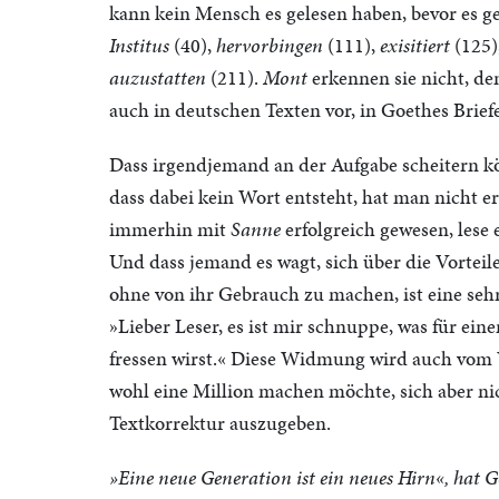
kann kein Mensch es gelesen haben, bevor es
Institus
(40),
hervorbingen
(111),
exisitiert
(125)
auzustatten
(211).
Mont
erkennen sie nicht, d
auch in deutschen Texten vor, in Goethes Brief
Dass irgendjemand an der Aufgabe scheitern kö
dass dabei kein Wort entsteht, hat man nicht er
immerhin mit
Sanne
erfolgreich gewesen, le
Und dass jemand es wagt, sich über die Vortei
ohne von ihr Gebrauch zu machen, ist eine sehr
»Lieber Leser, es ist mir schnuppe, was für eine
fressen wirst.« Diese Widmung wird auch vom 
wohl eine Million machen möchte, sich aber nic
Textkorrektur auszugeben.
»Eine neue Generation ist ein neues Hirn«, hat 