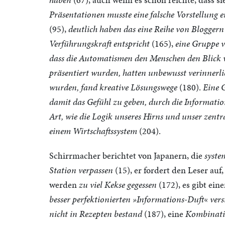
Präsentationen musste eine falsche Vorstellung 
(95),
deutlich haben das eine Reihe von Blogger
Verführungskraft entspricht
(165),
eine Gruppe v
dass die Automatismen den Menschen den Blick v
präsentiert wurden, hatten unbewusst verinnerli
wurden, fand kreative Lösungswege
(180).
Eine 
damit das Gefühl zu geben, durch die Informat
Art, wie die Logik unseres Hirns und unser zentr
einem Wirtschaftssystem
(204).
Schirrmacher berichtet von Japanern, die
syste
Station verpassen
(15), er fordert den Leser auf
werden
zu viel Kekse gegessen
(172), es gibt ein
besser perfektionierten »Informations-Duft« ver
nicht in Rezepten bestand
(187), eine
Kombinatio