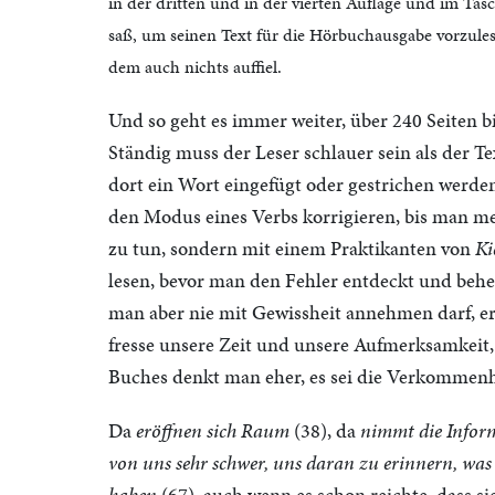
in der dritten und in der vierten Auflage und im Ta
saß, um seinen Text für die Hörbuchausgabe vorzulese
dem auch nichts auffiel.
Und so geht es immer weiter, über 240 Seiten
Ständig muss der Leser schlauer sein als der T
dort ein Wort eingefügt oder gestrichen werd
den Modus eines Verbs korrigieren, bis man m
zu tun, sondern mit einem Praktikanten von
Ki
lesen, bevor man den Fehler entdeckt und beheb
man aber nie mit Gewissheit annehmen darf, er 
fresse unsere Zeit und unsere Aufmerksamkeit,
Buches denkt man eher, es sei die Verkommenhe
Da
eröffnen sich Raum
(38), da
nimmt die Infor
von uns sehr schwer, uns daran zu erinnern, wa
haben
(67), auch wenn es schon reichte, dass si