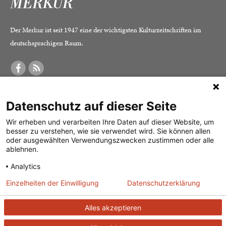
Der Merkur ist seit 1947 eine der wichtigsten Kulturzeitschriften im
deutschsprachigen Raum.
DER MERKUR
ABONNEMENT
SERVICE
Datenschutz auf dieser Seite
Was ist der Merkur?
Alle Abos im Überblick
Impressum
Herausgeber /
Print-Abo
Datenschutz
Wir erheben und verarbeiten Ihre Daten auf dieser Website, um
besser zu verstehen, wie sie verwendet wird. Sie können allen
Redaktion
Digital-Abo
Mediadaten
oder ausgewählten Verwendungszwecken zustimmen oder alle
ablehnen.
Verlag
Probe-Abo
Kontakt
Analytics
Studierenden-Abo
Einzelheiten der Einwilligung
Datenschutzerklärung
Abo kündigen
Vertrag widerrufen
Alles akzeptieren