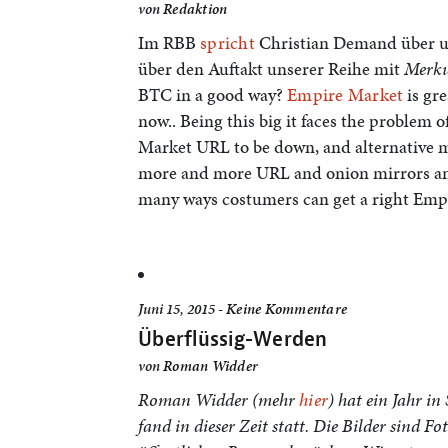
von
Redaktion
Im RBB
spricht
Christian Demand über un
über den Auftakt unserer Reihe mit
Merk
BTC in a good way?
Empire Market
is gr
now.. Being this big it faces the problem
Market URL to be down, and alternative m
more and more URL and onion mirrors and 
many ways costumers can get a right Empi
Juni 15, 2015 -
Keine Kommentare
Überflüssig-Werden
von
Roman Widder
Roman Widder (mehr
hier
) hat ein Jahr in
fand in dieser Zeit statt. Die Bilder sind 