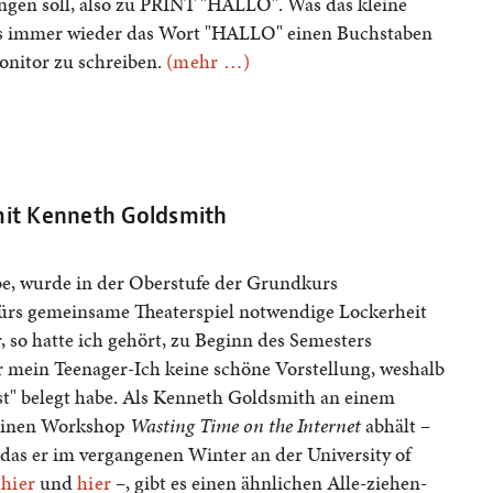
ingen soll, also zu PRINT "HALLO". Was das kleine
als immer wieder das Wort "HALLO" einen Buchstaben
onitor zu schreiben.
(mehr …)
it Kenneth Goldsmith
be, wurde in der Oberstufe der Grundkurs
 fürs gemeinsame Theaterspiel notwendige Lockerheit
, so hatte ich gehört, zu Beginn des Semesters
r mein Teenager-Ich keine schöne Vorstellung, weshalb
unst" belegt habe. Als Kenneth Goldsmith an einem
seinen Workshop
Wasting Time on the Internet
abhält –
 das er im vergangenen Winter an der University of
u
hier
und
hier
–, gibt es einen ähnlichen Alle-ziehen-