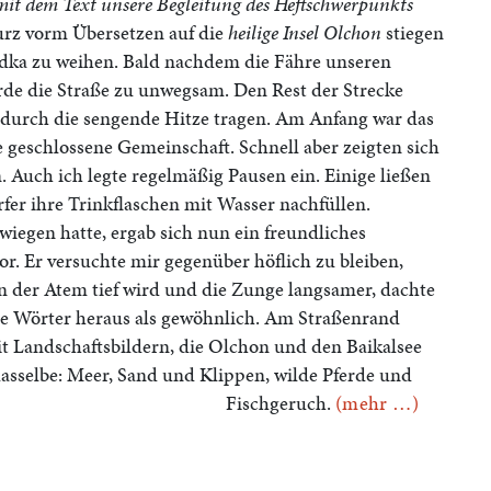
it dem Text unsere Begleitung des Heftschwerpunkts
rz vorm Übersetzen auf die
heilige Insel Olchon
stiegen
odka zu weihen. Bald nachdem die Fähre unseren
urde die Straße zu unwegsam. Den Rest der Strecke
r durch die sengende Hitze tragen. Am Anfang war das
geschlossene Gemeinschaft. Schnell aber zeigten sich
 Auch ich legte regelmäßig Pausen ein. Einige ließen
er ihre Trinkflaschen mit Wasser nachfüllen.
iegen hatte, ergab sich nun ein freundliches
r. Er versuchte mir gegenüber höflich zu bleiben,
enn der Atem tief wird und die Zunge langsamer, dachte
re Wörter heraus als gewöhnlich. Am Straßenrand
it Landschaftsbildern, die Olchon und den Baikalsee
dasselbe: Meer, Sand und Klippen, wilde Pferde und
Fischgeruch.
(mehr …)