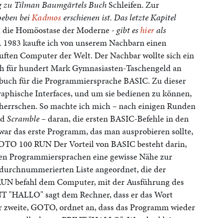
ung zu Tilman Baumgärtels Buch
Schleifen. Zur
soeben bei
Kadmos
erschienen ist. Das letzte Kapitel
d die Homöostase der Moderne
- gibt es
hier
als
.
1983 kaufte ich von unserem Nachbarn einen
ften Computer der Welt. Der Nachbar wollte sich ein
ch für hundert Mark Gymnasiasten-Taschengeld an
uch für die Programmiersprache BASIC. Zu dieser
aphische Interfaces, und um sie bedienen zu können,
errschen. So machte ich mich – nach einigen Runden
nd
Scramble
– daran, die ersten BASIC-Befehle in den
ar das erste Programm, das man ausprobieren sollte,
OTO 100 RUN Der Vorteil von BASIC besteht darin,
ren Programmiersprachen eine gewisse Nähe zur
 durchnummerierten Liste angeordnet, die der
RUN befahl dem Computer, mit der Ausführung des
T "HALLO" sagt dem Rechner, dass er das Wort
r zweite, GOTO, ordnet an, dass das Programm wieder