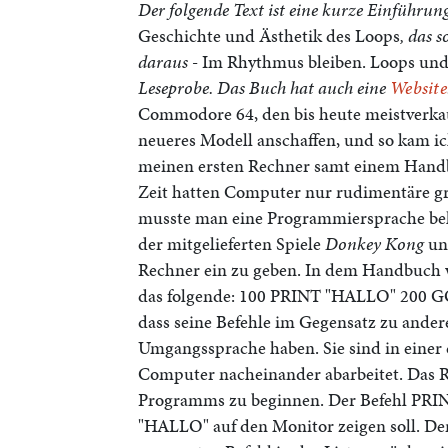
Der folgende Text ist eine kurze Einführ
Geschichte und Ästhetik des Loops
, das 
daraus -
Im Rhythmus bleiben. Loops un
Leseprobe. Das Buch hat auch eine
Website
Commodore 64, den bis heute meistverkau
neueres Modell anschaffen, und so kam i
meinen ersten Rechner samt einem Handb
Zeit hatten Computer nur rudimentäre gr
musste man eine Programmiersprache beh
der mitgelieferten Spiele
Donkey Kong
u
Rechner ein zu geben. In dem Handbuch w
das folgende: 100 PRINT "HALLO" 200 G
dass seine Befehle im Gegensatz zu ande
Umgangssprache haben. Sie sind in einer
Computer nacheinander abarbeitet. Das 
Programms zu beginnen. Der Befehl PRIN
"HALLO" auf den Monitor zeigen soll. De